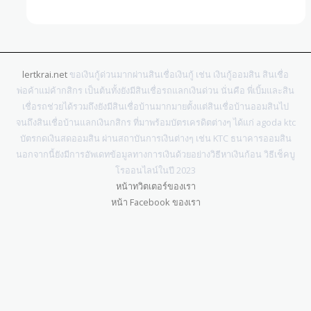
lertkrai.net
ขอเงินกู้ด่วนมากผ่านสินเชื่อเงินกู้ เช่น เงินกู้ออมสิน สินเชื่อ
พ่อค้าแม่ค้ากสิกร เป็นต้นทั้งยังมีสินเชื่อรถแลกเงินด่วน นั่นคือ พี่เบิ้มและสิน
เชื่อรถช่วยได้รวมถึงยังมีสินเชื่อบ้านมากมายตั้งแต่สินเชื่อบ้านออมสินไป
จนถึงสินเชื่อบ้านแลกเงินกสิกร ที่มาพร้อมบัตรเครดิตต่างๆ ได้แก่ agoda ktc
บัตรกดเงินสดออมสิน ผ่านสถาบันการเงินต่างๆ เช่น KTC ธนาคารออมสิน
นอกจากนี้ยังมีการอัพเดทข้อมูลทางการเงินด้วยอย่างวิธีหาเงินก้อน วิธีเช็คบู
โรออนไลน์ในปี 2023
หน้าทวิตเตอร์ของเรา
หน้า Facebook ของเรา