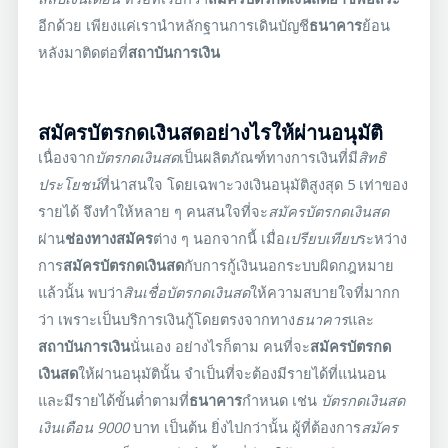
อีกด้วย เพียงแค่เรานำหลักฐานการเดินบัญชี
ธนาคาร
ย้อน
หลังมาติดต่อที่
สถาบันการเงิน
สมัครบัตรกดเงินสดอย่างไรให้ผ่านอนุมัติ
เนื่องจาก
บัตรกดเงินสด
เป็นผลิตภัณฑ์ทางการเงินที่มี
สิทธิ
ประโยชน์
ที่น่าสนใจ โดยเฉพาะวงเงินอนุมัติสูงสุด 5 เท่าของ
รายได้ จึงทำให้หลาย ๆ คนสนใจที่จะ
สมัครบัตรกดเงินสด
ผ่าน
ช่องทางสมัคร
ต่าง ๆ นอกจากนี้ เมื่อ
เปรียบเทียบ
ระหว่าง
การ
สมัครบัตรกดเงินสด
กับการกู้เงินนอกระบบผิดกฎหมาย
แล้วนั้น พบว่า
สินเชื่อบัตรกดเงินสด
ให้ความสบายใจที่มากก
ว่า เพราะเป็นบริการเงินกู้โดยตรงจากทาง
ธนาคาร
และ
สถาบันการเงิน
นั่นเอง อย่างไรก็ตาม คนที่จะ
สมัครบัตรกด
เงินสด
ให้ผ่านอนุมัตินั้น จำเป็นที่จะต้องมีรายได้ที่แน่นอน
และมีรายได้ขั้นต่ำตามที่
ธนาคาร
กำหนด เช่น
บัตรกดเงินสด
เงินเดือน 9000
บาท เป็นต้น ยิ่งไปกว่านั้น ผู้ที่ต้องการ
สมัคร