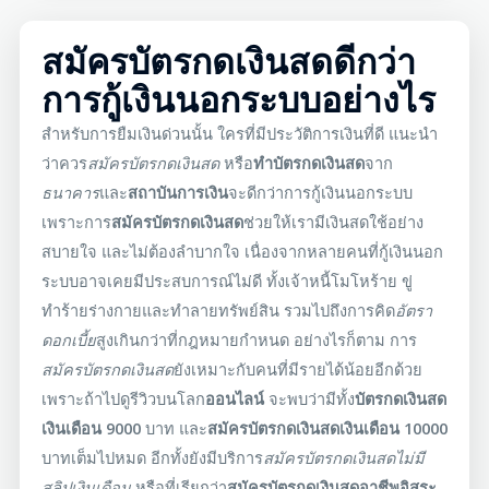
สมัครบัตรกดเงินสดดีกว่า
การกู้เงินนอกระบบอย่างไร
สำหรับการยืมเงินด่วนนั้น ใครที่มีประวัติการเงินที่ดี แนะนำ
ว่าควร
สมัครบัตรกดเงินสด
หรือ
ทำบัตรกดเงินสด
จาก
ธนาคาร
และ
สถาบันการเงิน
จะดีกว่าการกู้เงินนอกระบบ
เพราะการ
สมัครบัตรกดเงินสด
ช่วยให้เรามีเงินสดใช้อย่าง
สบายใจ และไม่ต้องลำบากใจ เนื่องจากหลายคนที่กู้เงินนอก
ระบบอาจเคยมีประสบการณ์ไม่ดี ทั้งเจ้าหนี้โมโหร้าย ขู่
ทำร้ายร่างกายและทำลายทรัพย์สิน รวมไปถึงการคิด
อัตรา
ดอกเบี้ย
สูงเกินกว่าที่กฎหมายกำหนด อย่างไรก็ตาม การ
สมัครบัตรกดเงินสด
ยังเหมาะกับคนที่มีรายได้น้อยอีกด้วย
เพราะถ้าไปดูรีวิวบนโลก
ออนไลน์
จะพบว่ามีทั้ง
บัตรกดเงินสด
เงินเดือน 9000
บาท และ
สมัครบัตรกดเงินสด
เงินเดือน 10000
บาทเต็มไปหมด อีกทั้งยังมีบริการ
สมัครบัตรกดเงินสด
ไม่มี
สลิปเงินเดือน
หรือที่เรียกว่า
สมัครบัตรกดเงินสด
อาชีพอิสระ