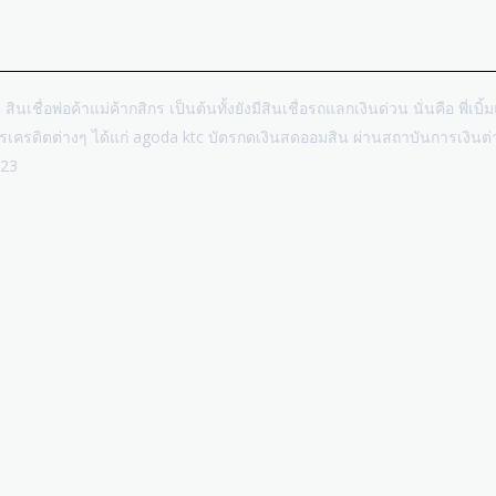
น สินเชื่อพ่อค้าแม่ค้ากสิกร เป็นต้นทั้งยังมีสินเชื่อรถแลกเงินด่วน นั่นคือ พี่เ
บัตรเครดิตต่างๆ ได้แก่ agoda ktc บัตรกดเงินสดออมสิน ผ่านสถาบันการเงิน
023