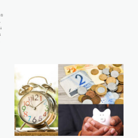
าย
น
น
น
น