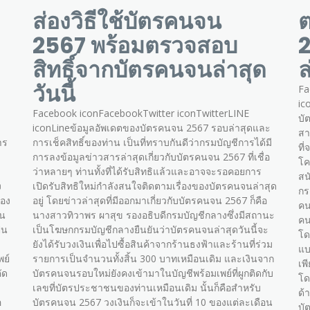
ส่องวิธีใช้บัตรคนจน
ต
2567 พร้อมตรวจสอบ
2
สิทธิ์จากบัตรคนจนล่าสุด
ล
วันนี้
Fa
ic
Facebook iconFacebookTwitter iconTwitterLINE
บั
iconLineข้อมูลอัพเดตของบัตรคนจน 2567 รอบล่าสุดและ
สา
าร
การเช็คสิทธิ์ของท่าน เป็นที่ทราบกันดีว่ากรมบัญชีการได้มี
ที
การลงข้อมูลข่าวสารล่าสุดเกี่ยวกับบัตรคนจน 2567 ที่เชื่อ
โค
ว่าหลายๆ ท่านทั้งที่ได้รับสิทธิแล้วและอาจจะรอคอยการ
สน
ง
เปิดรับสิทธิใหม่กำลังสนใจติดตามเรื่องของบัตรคนจนล่าสุด
กร
้อง
อยู่ โดยข่าวล่าสุดที่มีออกมาเกี่ยวกับบัตรคนจน 2567 ก็คือ
คน
้น
นางสาวทิวาพร ผาสุข รองอธิบดีกรมบัญชีกลางซึ่งมีสถานะ
คน
็น
เป็นโฆษกกรมบัญชีกลางยืนยันว่าบัตรคนจนล่าสุดวันนี้จะ
โด
ยังได้รับวงเงินเพื่อไปซื้อสินค้าจากร้านธงฟ้าและร้านที่ร่วม
แบ
พย์
รายการเป็นจำนวนทั้งสิ้น 300 บาทเหมือนเดิม และเงินจาก
เพ
ัด
บัตรคนจนรอบใหม่ยังคงเข้ามาในบัญชีพร้อมเพย์ที่ผูกติดกับ
โด
เลขที่บัตรประชาชนของท่านเหมือนเดิม นั้นก็คือสำหรับ
ด้
อ
บัตรคนจน 2567 วงเงินก็จะเข้าในวันที่ 10 ของแต่ละเดือน
บั