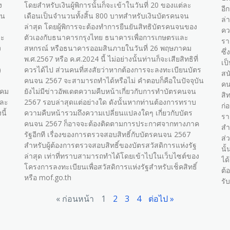
ง
โดยสำหรับเงินผู้พิการนั้นก็จะเข้าในวันที่ 20 ของแต่ละ
อี
ิน
เดือนเป็นจำนวนทั้งสิ้น 800 บาทสำหรับเงินบัตรคนจน
ล่า
ล่าสุด โดยผู้พิการจะต้องทำการยืนยันสิทธิบัตรคนจนของ
คว
จะ
ตัวเองกับธนาคารกรุงไทย ธนาคารเพื่อการเกษตรและ
รา
ง
สหกรณ์ หรือธนาคารออมสินภายในวันที่ 26 พฤษภาคม
ซึ
พ.ศ.2567 หรือ ค.ศ.2024 นี้ ไม่อย่างนั้นท่านก็จะเสียสิทธิที่
เป
)
ควรได้ไป ส่วนคนที่สงสัยว่าหากต้องการจะลงทะเบียนบัตร
สน
คนจน 2567 จะสามารถทำได้หรือไม่ คำตอบก็คือในปัจจุบัน
คน
าคม
ยังไม่มีข่าวอัพเดตความคืบหน้าเกี่ยวกับการทำบัตรคนจน
สิ
นละ
2567 รอบล่าสุดแต่อย่างใด ดังนั้นหากท่านต้องการทราบ
ก่
นี้
ความคืบหน้ารวมถึงความเปลี่ยนแปลงใดๆ เกี่ยวกับบัตร
รา
คนจน 2567 ก็อาจจะต้องติดตามการประกาศจากทางภาค
สำ
รัฐอีกที เรื่องของการตรวจสอบสิทธิ์กับบัตรคนจน 2567
ส่
สำหรับผู้ต้องการตรวจสอบสิทธิ์ของบัตรสวัสดิการแห่งรัฐ
นั
ล่าสุด เท่าที่ทราบสามารถทำได้โดยเข้าไปในเว็บไซต์ของ
ได
โครงการลงทะเบียนเพื่อสวัสดิการแห่งรัฐสำหรับเช็คสิทธิ์
ต้
หรือ mof.go.th
รั
« ก่อนหน้า
1
2
3
4
ต่อไป »