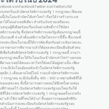
cebook iconFacebookTwitter iconTwitterLINE
onLineเริ่มแล้วบัตรสวัสดิการแห่งรัฐ 1 กรกฎาคม เช็คเลย
บนี้เงินโอนเข้าบัตรได้เท่าไหร่? เรียกได้ว่าสร้างกระแส
อฮาได้ไม่แผ่วเลยทีเดียว สำหรับเงินช่วยเหลือและ
บสนุนผู้ที่เดือดร้อนเรื่องเงินผ่านสิทธิ์การใช้บัตร
ัสดิการแห่งรัฐ ซึ่งบัตรสวัสดิการแห่งรัฐเดือนกรกฎาคมนี้
อเป็นรอบที่ 4 แล้วตั้งแต่มีการเปิดโครงการนี้ขึ้น ซึ่งเกณฑ์
รลงทะเบียนในรอบนี้ก็มีการคัดเลือกกันอย่างเข้มงวดและ
ังจากผ่านการพิจารณาแล้วก็ต้องลงทะเบียนยืนยันตัวตน
กทีเพื่อรับสิทธิบัตรสวัสดิการแห่งรัฐ 1 กรกฎาคมนี้ ถามว่า
ือนกรกฎาคมนี้จะได้รับโอนเงินเข้าบัตรเท่าไหร่? บอกเลย
าที่ผ่านมาเคยได้คนละเท่าไหร่ก็ยังคงได้อยู่อย่างนั้น เพียง
่ว่าจะมีเงินโอนย้อนหลังเข้าในบัตรสวัสดิการแห่งรัฐ
าสุดอีก 2 เดือนตามไทม์ไลน์ รวมแล้วบัตรสวัสดิการแห่ง
ฐ 1 กรกฎาคม จะมีเงินทั้งสิ้น 400 – 600 บาทตามสิทธิที่ได้
บของแต่ละคน ทั้งนี้สามารถตรวจสอบได้อีกครั้งตามช่อง
งที่กำหนดไว้ เงินบัตรสวัสดิการแห่งรัฐรอบใหม่เริ่มใช้
ทธิที่ได้จากบัตรสวัสดิการแห่งรัฐ 1 กรกฎาคมครั้งแรกจริง
ม? แล้วใช้จ่ายที่ไหนได้บ้าง? สิ้นสุดการรอคอยสักทีกับ
รดำเนินการลงทะเบียนรับบัตรสวัสดิการแห่งรัฐรอบ
าสุดในครั้งนี้ โดยหลังจากที่มีการประกาศว่าบัตร