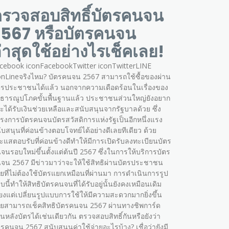
รวจสอบสิทธิ์บัตรคนจน
567 หรือบัตรคนจน
่าสุดใช้อย่างไรเช็คเลย!
cebook iconFacebookTwitter iconTwitterLINE
onLineจริงไหม? บัตรคนจน 2567 สามารถใช้ซื้อของผ่าน
ตรประชาชนได้แล้ว นอกจากความเดือดร้อนในเรื่องของ
ธารณูปโภคขั้นพื้นฐานแล้ว ประชาชนส่วนใหญ่ยังอยาก
่จะได้รับเงินช่วยเหลือและสนับสนุนจากรัฐบาลด้วย ซึ่ง
รงการบัตรคนจนบัตรสวัสดิการแห่งรัฐเป็นอีกหนึ่งแรง
ับสนุนที่ค่อนข้างตอบโจทย์ได้อย่างดีเลยทีเดียว ด้วย
ะแสตอบรับที่ค่อนข้างดีทำให้มีการเปิดรับลงทะเบียนบัตร
จนรอบใหม่ขึ้นตั้งแต่ต้นปี 2567 ซึ่งในการให้บริการบัตร
จน 2567 มีข่าวมาว่าจะให้ใช้สิทธิผ่านบัตรประชาชน
ยที่ไม่ต้องใช้บัตรแยกเหมือนที่ผ่านมา การดำเนินการรูป
บนี้ทำให้สิทธิบัตรคนจนที่ได้รับอยู่นั้นยังคงเหมือนเดิม
ียงแต่เปลี่ยนรูปแบบการใช้ให้มีความสะดวกมากยิ่งขึ้น
ยสามารถเช็คสิทธิบัตรคนจน 2567 ผ่านทางชิพการ์ด
านหลังบัตรได้เช่นเดียวกัน ตรวจสอบสิทธิ์กันหรือยังว่า
ตรคนจน 2567 สนับสนุนค่าใช้จ่ายอะไรบ้าง? เชื่อว่ายังมี