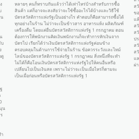
อง
หลายๆ คนก็ทราบกันแล้วว่าได้เท่าไหร่บ้างสำหรับการซื้อ
สว
บ
สินค้า แต่ก็อาจจะสงสัยว่าจะใช้ซื้ออะไรได้บ้างและวิธีใช้
ขอ
ิน
บัตรสวัสดิการแห่งรัฐเป็นอย่างไร คำตอบก็คือสามารถซื้อได้
แล
ทุกอย่างในร้าน ไม่ว่าจะเป็นข้าวสาร อาหารแห้ง ผลิตภัณฑ์
สว
เครื่องดื่ม โดยแค่ยื่นบัตรสวัสดิการแห่งรัฐ 1 กรกฎาคม ตอน
สว
็น
ต้องการให้พนักงานคิดเงินพนักงานก็จะทำการหักเงินจาก
ปร
ับ
บัตรไป เรียกได้ว่าเงินบัตรสวัสดิการแห่งรัฐค่อนข้าง
สว
ง
ครอบคลุมในด้านการใช้จ่ายในร้าน ข้อควรระวังและไทม์
สว
ดู
ไลน์ของบัตรสวัสดิการแห่งรัฐ 1 กรกฎาคม สิ่งหนึ่งที่จะทำ
แล
ไม่ได้ก็คือโอนเงินบัตรสวัสดิการแห่งรัฐไปให้คนอื่นหรือ
ผ่
เปลี่ยนไปเป็นเงินสด เพราะไม่ว่าจะเป็นเมื่อไหร่ก็ตามจะ
เป็นเมื่อก่อนหรือบัตรสวัสดิการแห่งรัฐ 1
ัฐ
ค
0
นุน
าร
ทำ