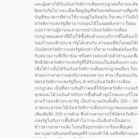
และผู้อยากได้รับเงินสวัสดิการเดือนกรกฎาคมก็อาจจะต้
ผิดหวังกันไป และเมื่อเช็คดูบัญชีพร้อมเพย์ของท่านที่ผูกกั
บัญชีธนาคารที่ท่านใช้งานอยู่ในปัจจุบัน ก็จะพบว่าไม่มีเง
สวัสดิการแห่งรัฐที่สามารถถอนได้ในยอดดังกล่าว ก็ย่อม
แปลว่าท่านผู้อ่านจะสามารถนำเงินสวัสดิการเดือน
กรกฎาคมแค่เท่าที่มีไปใช้ซื้อสินค้าและบริการที่ไม่ต้องเป
ของร้านธงฟ้าประชารัฐได้เช่นกัน ส่วนคนที่ยังไม่เคยได้ร
เงินบัตรสวัสดิการแห่งรัฐดังกล่าวก็สามารถติดต่อร้องเรีย
กับหน่วยงานที่เกี่ยวข้อง หรือตรวจสอบด้วยตัวท่านเองเพื่อ
สิทธิบัตรสวัสดิการแห่งรัฐที่ได้รับก่อนเป็นอันดับแรก และ
เชื่อได้ว่าเมื่อได้รับเงินสวัสดิการเดือนกรกฎาคมอื่นๆ ก็จะ
ช่วยบรรเทาความทุกข์ยากของหลายๆ ท่าน เรื่องของเงิน
บัตรสวัสดิการแห่งรัฐอื่นๆ สำหรับเงินสวัสดิการเดือน
กรกฎาคม เป็นที่ทราบกันดีว่าคนที่ใช้บัตรสวัสดิการแห่งร
ทุกคนจะได้วงเงินสำหรับการซื้อสินค้าอุปโภคและบริโภ
ผ่านร้านธงฟ้าประชารัฐ เป็นจำนวนเงินทั้งสิ้น 200 – 30
บาทและอาจจะได้เงินสวัสดิการเดือนกรกฎาคมแบบอุดห
เพิ่มเติมอีก 200 บาทด้วย ซึ่งท่านสามารถใช้บัตรสวัสดิก
แห่งรัฐไปกับการซื้อสินค้าไม่ว่าจะเป็นสิ่งจำเป็นอย่าง
ข้าวสารอาหารแห้ง ไปจนถึงอุปกรณ์การเรียนเพื่อบุตร
หลานอย่างดินสอหรือสมุดที่ร้านธงฟ้าได้ แต่สิ่งที่ท่านจะ