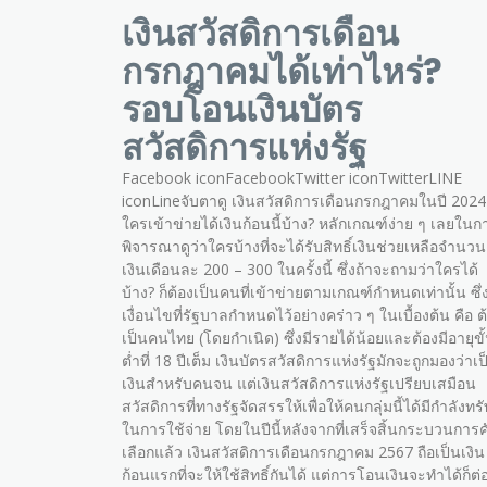
เงินสวัสดิการเดือน
กรกฎาคมได้เท่าไหร่?
รอบโอนเงินบัตร
สวัสดิการแห่งรัฐ
Facebook iconFacebookTwitter iconTwitterLINE
iconLineจับตาดู เงินสวัสดิการเดือนกรกฎาคมในปี 2024
ใครเข้าข่ายได้เงินก้อนนี้บ้าง? หลักเกณฑ์ง่าย ๆ เลยในก
พิจารณาดูว่าใครบ้างที่จะได้รับสิทธิ์เงินช่วยเหลือจำนวน
เงินเดือนละ 200 – 300 ในครั้งนี้ ซึ่งถ้าจะถามว่าใครได้
บ้าง? ก็ต้องเป็นคนที่เข้าข่ายตามเกณฑ์กำหนดเท่านั้น ซึ่
เงื่อนไขที่รัฐบาลกำหนดไว้อย่างคร่าว ๆ ในเบื้องต้น คือ ต
เป็นคนไทย (โดยกำเนิด) ซึ่งมีรายได้น้อยและต้องมีอายุขั
ต่ำที่ 18 ปีเต็ม เงินบัตรสวัสดิการแห่งรัฐมักจะถูกมองว่าเป
เงินสำหรับคนจน แต่เงินสวัสดิการแห่งรัฐเปรียบเสมือน
สวัสดิการที่ทางรัฐจัดสรรให้เพื่อให้คนกลุ่มนี้ได้มีกำลังทรั
ในการใช้จ่าย โดยในปีนี้หลังจากที่เสร็จสิ้นกระบวนการค
เลือกแล้ว เงินสวัสดิการเดือนกรกฎาคม 2567 ถือเป็นเงิน
ก้อนแรกที่จะให้ใช้สิทธิ์กันได้ แต่การโอนเงินจะทำได้ก็ต่