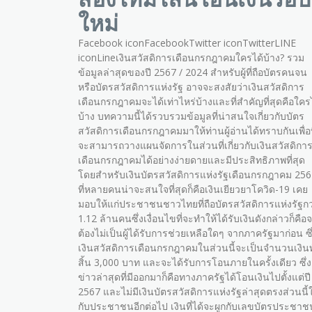
ใหม่
Facebook iconFacebookTwitter iconTwitterLINE
iconLineเงินสวัสดิการเดือนกรกฎาคมใครได้บ้าง? รวม
ข้อมูลล่าสุดของปี 2567 / 2024 สำหรับผู้ที่ถือบัตรคนจน
หรือบัตรสวัสดิการแห่งรัฐ อาจจะสงสัยว่าเงินสวัสดิการ
เดือนกรกฎาคมจะได้เท่าไหร่บ้างและที่สำคัญที่สุดคือใคร
บ้าง บทความนี้ได้รวบรวมข้อมูลที่น่าสนใจเกี่ยวกับบัตร
สวัสดิการเดือนกรกฎาคมมาให้ท่านผู้อ่านได้ทราบกันเพื่อท
จะสามารถวางแผนจัดการในส่วนที่เกี่ยวกับเงินสวัสดิกา
เดือนกรกฎาคมได้อย่างง่ายดายและมีประสิทธิภาพที่สุด
โดยสำหรับเงินบัตรสวัสดิการแห่งรัฐเดือนกรกฎาคม 25
ที่หลายคนน่าจะสนใจที่สุดก็คือเงินเยียวยาโควิด-19 เคย
มอบให้แก่ประชาชนชาวไทยที่ถือบัตรสวัสดิการแห่งรัฐกว
1.12 ล้านคนซึ่งเงื่อนไขที่จะทำให้ได้รับเงินดังกล่าวก็คือ
ต้องไม่เป็นผู้ได้รับการช่วยเหลือใดๆ จากภาครัฐมาก่อน ซึ
เงินสวัสดิการเดือนกรกฎาคมในส่วนนี้จะเป็นจำนวนเงินทั
สิ้น 3,000 บาท และจะได้รับการโอนภายในครั้งเดียว ซึ่ง
ข่าวล่าสุดที่มีออกมาก็คือทางภาครัฐได้โอนเงินไปตั้งแต่ปี
2567 และไม่มีเงินบัตรสวัสดิการแห่งรัฐล่าสุดตรงส่วนนี้ใ
กับประชาชนอีกต่อไป เงินที่ได้จะผูกกับเลขบัตรประชาช