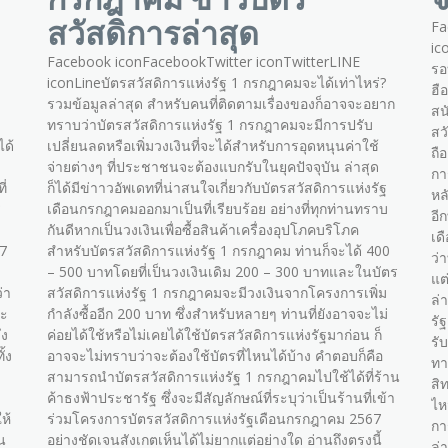
สวัสดิการล่าสุด
Fa
ic
Facebook iconFacebookTwitter iconTwitterLINE
รอ
iconLineบัตรสวัสดิการแห่งรัฐ 1 กรกฎาคมจะได้เท่าไหร่?
ฮื
รวมข้อมูลล่าสุด สำหรับคนที่ติดตามเรื่องของก็อาจจะอยาก
สนั
ทราบว่าบัตรสวัสดิการแห่งรัฐ 1 กรกฎาคมจะมีการปรับ
สว
ได้
เปลี่ยนลดหรือเพิ่มวงเงินที่จะได้สำหรับการอุดหนุนค่าใช้
ถื
จ่ายต่างๆ ที่ประชาชนจะต้องแบกรับในยุคปัจจุบัน ล่าสุด
กา
ี่
ก็ได้มีข่าาวอัพเดทที่น่าสนใจเกี่ยวกับบัตรสวัสดิการแห่งรัฐ
หล
ร
เดือนกรกฎาคมออกมาเป็นที่เรียบร้อย อย่างที่ทุกท่านทราบ
อี
กันดีหากเป็นวงเงินเพื่อซื้อสินค้าเครื่องอุปโภคบริโภค
เด
67
สำหรับบัตรสวัสดิการแห่งรัฐ 1 กรกฎาคม ท่านก็จะได้ 400
ว่
– 500 บาทโดยที่เป็นวงเงินเดิม 200 – 300 บาทและในบัตร
แต
่า
สวัสดิการแห่งรัฐ 1 กรกฎาคมจะมีวงเงินจากโครงการเพิ่ม
ล่
จะ
กำลังซื้ออีก 200 บาท ซึ่งสำหรับหลายๆ ท่านที่ยังอาจจะไม่
รั
่ง
ค่อยได้ใช้หรือไม่เคยได้ใช้บัตรสวัสดิการแห่งรัฐมาก่อน ก็
รั
้ง
อาจจะไม่ทราบว่าจะต้องใช้บัตรที่ไหนได้บ้าง คำตอบก็คือ
ทา
สามารถนำบัตรสวัสดิการแห่งรัฐ 1 กรกฎาคมไปใช้ได้ที่ร้าน
สิ
ค้าธงฟ้าประชารัฐ ซึ่งจะมีสัญลักษณ์ที่ระบุว่าเป็นร้านที่เข้า
ไห
ห้
ร่วมโครงการบัตรสวัสดิการแห่งรัฐเดือนกรกฎาคม 2567
กา
น
อย่างชัดเจนสังเกตเห็นได้ไม่ยากแต่อย่างใด อ่านถึงตรงนี้
ล่