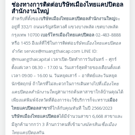
ช่องทางการติดต่อ
บริษัท
เมืองไทยแคปปิตอล
สํานักงานใหญ่
สำหรับที่ตั้งของ
บริษัท
เมืองไทยแคปปิตอลสํานักงานใหญ่
จะ
อยู่ที่
332/1 ถนนจรัญสนิทวงศ์ แขวงบางพลัด เขตบางพลัด
กรุงเทพ 10700
เบอร์โทรเมืองไทยแคปปิตอล
02-483-8888
หรือ 1455 อีเมล์ที่ใช้ในการติดต่อ
บริษัท
เมืองไทยแคปปิตอล
จำกัด
:
service@muangthaicap.com
LINE ID:
@muangthaicapital
เวลาเปิด-ปิดทำการวันจันทร์ – ศุกร์
ตั้งแต่เวลา 08.30 – 17.00 น.
วันเสาร์สุดท้ายของเดือนตั้งแต่
เวลา 09.00 – 16.00 น. วันหยุดเสาร์
–
อาทิตย์และวันหยุด
นักขัตฤกษ์
ถ้าใครที่ไม่สะดวกในการเดินทางไปที่
เมืองไทย
แคปปิตอลสํานักงานใหญ่
สามารถค้นหาสาขาใกล้บ้านคุณได้
เพียงแค่พิมพ์จังหวัดที่ต้องการจะใช้บริการก็จะทราบ
เมือง
ไทยแคปปิตอลสาขา
ที่ใกล้กับคุณทันที ในปี 2566/2023
บริษัทเมืองไทยแคปปิตอล
ได้มีจำนวนสาขา 6,668 สาขาและ
มีลูกค้ามากกว่า 3 ล้านกว่าคนที่เข้ามา
สมัครสินเชื่อเมือง
ไทยแคปปิตอล
กัน