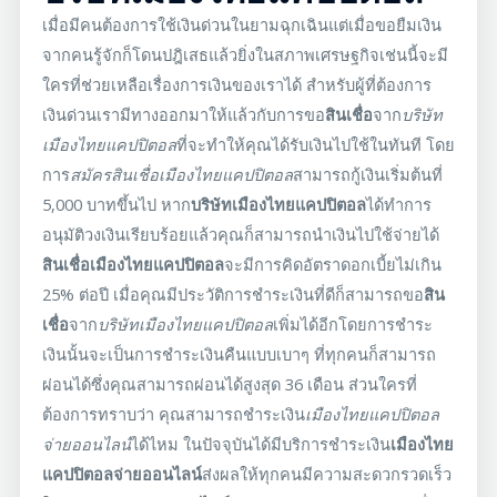
เมื่อมีคนต้องการใช้เงินด่วนในยามฉุกเฉินแต่เมื่อขอยืมเงิน
จากคนรู้จักก็โดนปฎิเสธแล้วยิ่งในสภาพเศรษฐกิจเช่นนี้จะมี
ใครที่ช่วยเหลือเรื่องการเงินของเราได้ สำหรับผู้ที่ต้องการ
เงินด่วนเรามีทางออกมาให้แล้วกับการขอ
สินเชื่อ
จาก
บริษัท
เมืองไทยแคปปิตอล
ที่จะทำให้คุณได้รับเงินไปใช้ในทันที โดย
การ
สมัครสินเชื่อเมืองไทยแคปปิตอล
สามารถกู้เงินเริ่มต้นที่
5,000 บาทขึ้นไป หาก
บริษัทเมืองไทยแคปปิตอล
ได้ทำการ
อนุมัติวงเงินเรียบร้อยแล้วคุณก็สามารถนำเงินไปใช้จ่ายได้
สินเชื่อเมืองไทยแคปปิตอล
จะมีการคิดอัตราดอกเบี้ยไม่เกิน
25% ต่อปี เมื่อคุณมีประวัติการชำระเงินที่ดีก็สามารถขอ
สิน
เชื่อ
จาก
บริษัทเมืองไทยแคปปิตอล
เพิ่มได้อีกโดยการชำระ
เงินนั้นจะเป็นการชำระเงินคืนแบบเบาๆ ที่ทุกคนก็สามารถ
ผ่อนได้ซึ่งคุณสามารถผ่อนได้สูงสุด 36 เดือน ส่วนใครที่
ต้องการทราบว่า คุณสามารถชำระเงิน
เมืองไทยแคปปิตอล
จ่ายออนไลน์
ได้ไหม ในปัจจุบันได้มีบริการชำระเงิน
เมืองไทย
แคปปิตอลจ่ายออนไลน์
ส่งผลให้ทุกคนมีความสะดวกรวดเร็ว