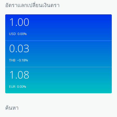
อัตราแลกเปลี่ยนเงินตรา
1.00
USD
0.00
%
0.03
THB
–0.18
%
1.08
EUR
0.00
%
ค้นหา