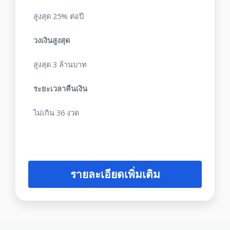
สูงสุด 25% ต่อปี
วงเงินสูงสุด
สูงสุด 3 ล้านบาท
ระยะเวลาคืนเงิน
ไม่เกิน 36 งวด
รายละเอียดเพิ่มเติม