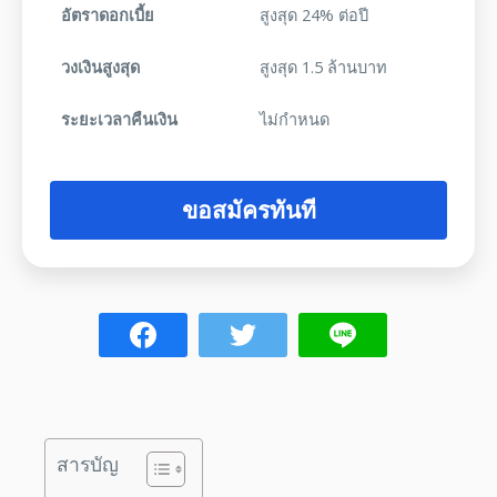
อัตราดอกเบี้ย
สูงสุด 24% ต่อปี
วงเงินสูงสุด
สูงสุด 1.5 ล้านบาท
ระยะเวลาคืนเงิน
ไม่กำหนด
ขอสมัครทันที
สารบัญ