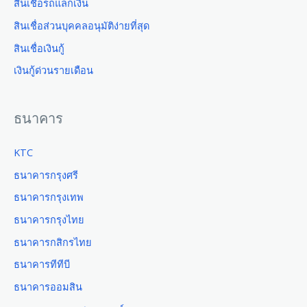
สินเชื่อรถแลกเงิน
สินเชื่อส่วนบุคคลอนุมัติง่ายที่สุด
สินเชื่อเงินกู้
เงินกู้ด่วนรายเดือน
ธนาคาร
KTC
ธนาคารกรุงศรี
ธนาคารกรุงเทพ
ธนาคารกรุงไทย
ธนาคารกสิกรไทย
ธนาคารทีทีบี
ธนาคารออมสิน