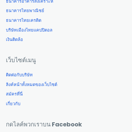
ธนาคารอาคารสงเคราะห์
ธนาคารไทยพาณิชย์
ธนาคารไทยเครดิต
บริษัทเมืองไทยแคปปิตอล
เงินติดล้อ
เว็บไซต์เมนู
ติดต่อกับบริษัท
ลิงค์หน้าทั้งหมดของเว็บไซต์
สมัครที่นี่
เกี่ยวกับ
กดไลค์พวกเราบน Facebook