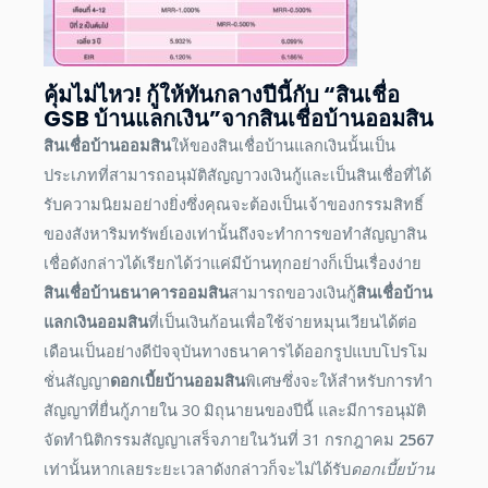
คุ้มไม่ไหว! กู้ให้ทันกลางปีนี้กับ “สินเชื่อ
GSB บ้านแลกเงิน”จาก
สินเชื่อบ้านออมสิน
สินเชื่อบ้านออมสิน
ให้ของสินเชื่อบ้านแลกเงินนั้นเป็น
ประเภทที่สามารถอนุมัติสัญญาวงเงินกู้และเป็นสินเชื่อที่ได้
รับความนิยมอย่างยิ่งซึ่งคุณจะต้องเป็นเจ้าของกรรมสิทธิ์
ของสังหาริมทรัพย์เองเท่านั้นถึงจะทำการขอทำสัญญาสิน
เชื่อดังกล่าวได้เรียกได้ว่าแค่มีบ้านทุกอย่างก็เป็นเรื่องง่าย
สินเชื่อบ้านธนาคารออมสิน
สามารถขอวงเงินกู้
สินเชื่อบ้าน
แลกเงินออมสิน
ที่เป็นเงินก้อนเพื่อใช้จ่ายหมุนเวียนได้ต่อ
เดือนเป็นอย่างดีปัจจุบันทางธนาคารได้ออกรูปแบบโปรโม
ชั่นสัญญา
ดอกเบี้ยบ้านออมสิน
พิเศษซึ่งจะให้สำหรับการทำ
สัญญาที่ยื่นกู้ภายใน 30 มิถุนายนของปีนี้ และมีการอนุมัติ
จัดทำนิติกรรมสัญญาเสร็จภายในวันที่ 31 กรกฎาคม
2567
เท่านั้นหากเลยระยะเวลาดังกล่าวก็จะไม่ได้รับ
ดอกเบี้ยบ้าน