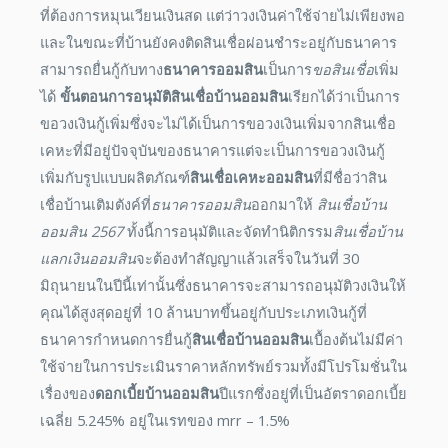
ที่ต้องการหมุนเวียนเงินสด แต่ว่าวงเงินค่าใช้จ่ายไม่เพียงพอ
และในขณะที่บ้านยังคงติดสินเชื่อผ่อนชำระอยู่กับธนาคาร
สามารถยื่นกู้กับทาง
ธนาคารออมสิน
เป็นการ
ขอสินเชื่อ
เพิ่ม
ได้
ขั้นตอนการอนุมัติสินเชื่อบ้านออมสิน
เรียกได้ว่าเป็นการ
ขอวงเงินกู้เพิ่มซึ่งจะไม่ได้เป็นการขอวงเงินเพิ่มจากสินเชื่อ
เคหะที่มีอยู่ปัจจุบันของธนาคารแต่จะเป็นการขอวงเงินกู้
เพิ่มกับรูปแบบผลิตภัณฑ์
สินเชื่อเคหะออมสิน
ที่มีชื่อว่าสิน
เชื่อบ้านเติมตังค์ที่
ธนาคารออมสิน
ออกมาให้
สินเชื่อบ้าน
ออมสิน
2567
ทั้งนี้การอนุมัติและจัดทำนิติกรรม
สินเชื่อบ้าน
แลกเงินออมสิน
จะต้องทำสัญญาแล้วเสร็จในวันที่ 30
มิถุนายนในปีนี้เท่านั้นซึ่งธนาคารจะสามารถอนุมัติวงเงินให้
คุณได้สูงสุดอยู่ที่ 10 ล้านบาทขึ้นอยู่กับประเภทเงินกู้ที่
ธนาคารกำหนดการยื่นกู้
สินเชื่อบ้านออมสิน
เบื้องต้นไม่มีค่า
ใช้จ่ายในการประเมินราคาหลักทรัพย์รวมทั้งมีโปรโมชั่นใน
เรื่องของ
ดอกเบี้ยบ้านออมสิน
ปีแรกซึ่งอยู่ที่เป็นอัตราดอกเบี้ย
เฉลี่ย 5.245% อยู่ในเรทของ mrr – 1.5%