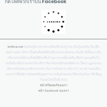
กดไลค์พวกเราบน Facebook
lertkrai.net
ขอเงินกู้ด่วนมากผ่านสินเชื่อเงินกู้ เช่น เงินกู้ออมสิน สินเชื่อ
พ่อค้าแม่ค้ากสิกร เป็นต้นทั้งยังมีสินเชื่อรถแลกเงินด่วน นั่นคือ พี่เบิ้มและสิน
เชื่อรถช่วยได้รวมถึงยังมีสินเชื่อบ้านมากมายตั้งแต่สินเชื่อบ้านออมสินไป
จนถึงสินเชื่อบ้านแลกเงินกสิกร ที่มาพร้อมบัตรเครดิตต่างๆ ได้แก่ agoda ktc
บัตรกดเงินสดออมสิน ผ่านสถาบันการเงินต่างๆ เช่น KTC ธนาคารออมสิน
นอกจากนี้ยังมีการอัพเดทข้อมูลทางการเงินด้วยอย่างวิธีหาเงินก้อน วิธีเช็คบู
โรออนไลน์ในปี 2023
หน้าทวิตเตอร์ของเรา
หน้า Facebook ของเรา