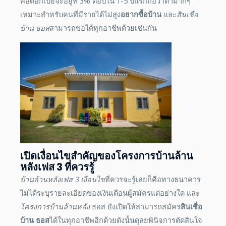
คือดอกเบี้ยจะอยู่ที่ 3% ต่อปีใน 1-5 ปีแรกถือว่าต่ำมากๆ
เหมาะสำหรับคนที่มีรายได้ไม่สูง
อยากซื้อบ้าน
และ
สินเชื่อ
บ้าน ธอส
สามารถขอได้ทุกอาชีพด้วยเช่นกัน
เปิดเงื่อนไข
สำคัญของ
โครงการบ้านล้าน
หลังเฟส 3
ที่ควรรู้
บ้านล้านหลังเฟส 3
เงื่อนไข
ที่ควรจะรู้เลยก็คือทางธนาคาร
ไม่ได้ระบุรายละเอียดของเงินเดือนผู้สมัครแต่อย่างใด และ
โครงการบ้านล้านหลัง
ธอส
ยังเปิดให้สามารถสมัคร
สินเชื่อ
บ้าน ธอส
ได้ในทุกอาชีพอีกด้วยดังนั้นดุลยพินิจการตัดสินใจ