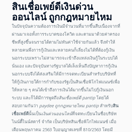
สินเชื่อเพย์ดี
เงินด่วน
ออนไลน์
ถูกกฎหมายไหม
ในปัจจุบันความต้องการเงินมีจำนวนที่มากขึ้นสืบเนื่องจากที่
ผ่านมาเจอทั้งการระบาดของโควิด และตามมาด้วยค่าครอง
ชีพที่สูงขึ้นจนรายได้ตามไม่ทันค่าใช้จ่ายกันแล้ว จึงทำให้
หลายคนพึ่งการกู้เงินและหลายคนก็เลี่ยงไม่ได้ที่ต้องกู้เงิน
นอกระบบเพราะไม่สามารถจะเข้าถึงแหล่งเงินกู้ในระบบได้
นั่นเอง และปัจจุบันทางรัฐบาลได้เล็งเห็นถึงปัญหาการกู้เงิน
นอกระบบจึงได้ส่งเสริมให้มีการจดทะเบียนสำหรับบริษัทที่
ให้กู้เงินภายใต้การกำกับของรัฐเป็นสินเชื่อพิโกไฟแนนซ์เพื่อ
ให้หลาย ๆ คนได้เข้าถึงการเงินได้มากขึ้นไม่ไปกู้เงินนอก
ระบบ และก็ได้มีการพูดถึง
สินเชื่อเพย์ดี
pantip
โดยได้
สอบถามกันว่า
paydee ถูกกฎหมายไหม pantip
สำหรับ
สิน
เชื่อเพย์ดี
นั้นเป็น
เงินด่วนออนไลน์
ที่จดทะเบียนในชื่อบริษัท
ไนน์ตี้ไนน์สตาร์ จำกัด เป็นบริษัทสินเชื่อพิโกไฟแนนซ์ เมื่อ
เดือนพฤษภาคม 2563 ใบอนุญาตเลขที่ 810/2563 โดยมี