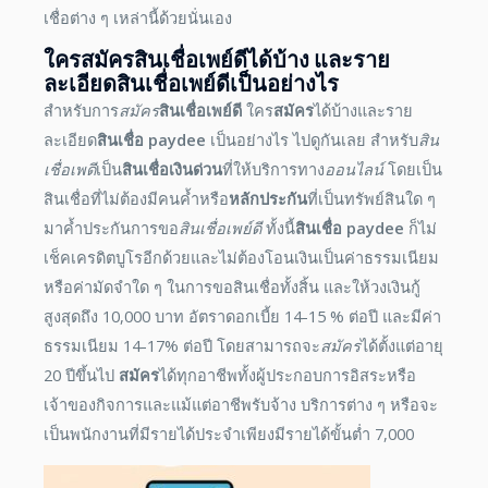
เชื่อต่าง ๆ เหล่านี้ด้วยนั่นเอง
ใคร
สมัคร
สินเชื่อเพย์ดี
ได้บ้าง และราย
ละเอียดสินเชื่อ
เพย์ดี
เป็นอย่างไร
สำหรับการ
สมัคร
สินเชื่อเพย์ดี
ใคร
สมัคร
ได้บ้างและราย
ละเอียด
สินเชื่อ paydee
เป็นอย่างไร ไปดูกันเลย
สำหรับ
สิน
เชื่อเพดี
เป็น
สินเชื่อเงินด่วน
ที่ให้บริการทาง
ออนไลน์
โดยเป็น
สินเชื่อที่ไม่ต้องมีคนค้ำหรือ
หลักประกัน
ที่เป็นทรัพย์สินใด ๆ
มาค้ำประกันการขอ
สินเชื่อเพย์ดี
ทั้งนี้
สินเชื่อ paydee
ก็ไม่
เช็คเครดิตบูโรอีกด้วยและไม่ต้องโอนเงินเป็นค่าธรรมเนียม
หรือค่ามัดจำใด ๆ ในการขอสินเชื่อทั้งสิ้น และให้วงเงินกู้
สูงสุดถึง 10,000 บาท อัตราดอกเบี้ย 14-15 % ต่อปี และมีค่า
ธรรมเนียม 14-17% ต่อปี โดยสามารถจะ
สมัคร
ได้ตั้งแต่อายุ
20 ปีขึ้นไป
สมัคร
ได้ทุกอาชีพทั้งผู้ประกอบการอิสระหรือ
เจ้าของกิจการและแม้แต่อาชีพรับจ้าง บริการต่าง ๆ หรือจะ
เป็นพนักงานที่มีรายได้ประจำเพียงมีรายได้ขั้นต่ำ 7,000