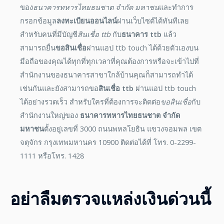
ของ
ธนาคารทหารไทยธนชาต จํากัด มหาชน
และทำการ
กรอกข้อมูล
ลงทะเบียนออนไลน์
ผ่านเว็บไซต์ได้ทันทีเลย
สำหรับคนที่มีบัญชี
สินเชื่อ ttb
กับ
ธนาคาร ttb
แล้ว
สามารถยื่น
ขอสินเชื่อ
ผ่านแอป ttb touch ได้ด้วยตัวเองบน
มือถือของคุณได้ทุกที่ทุกเวลาที่คุณต้องการหรือจะเข้าไปที่
สำนักงานของธนาคารสาขาใกล้บ้านคุณก็สามารถทำได้
เช่นกันและยังสามารถขอ
สินเชื่อ ttb
ผ่านแอป ttb touch
ได้อย่างรวดเร็ว สำหรับใครที่ต้องการจะติดต่อ
ขอสินเชื่อ
กับ
สำนักงานใหญ่ของ
ธนาคารทหารไทยธนชาต จํากัด
มหาชน
ตั้งอยู่เลขที่ 3000 ถนนพหลโยธิน แขวงจอมพล เขต
จตุจักร กรุงเทพมหานคร 10900 ติดต่อได้ที่ โทร. 0-2299-
1111 หรือโทร. 1428
อย่าลืมตรวจแหล่งเงินด่วนนี้