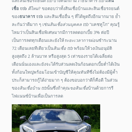
และ
สินเชื่อรถยนต์ ttb
บางคนก็ถามว่า
ธนาคาร ttb
มี
สิน
เชื่อ ttb
ดีไหม
? ขอตอบว่าทั้งสินเชื่อบ้านและสินเชื่อรถยนต์
ของ
ธนาคาร ttb
และสินเชื่ออื่น ๆ ที่ได้พูดถึงอีกมากมาย ย้ำ
ละกันว่าดีมาก ๆ เช่น
สินเชื่อส่วนบุคคล ttb
“แคชทูโก” คุณรู้
ไหมว่าเป็นสินเชื่อพิเศษมากมีการลดดอกเบี้ย 3% ต่อปี
เป็นการลดทุกเดือนและยังให้
ระยะเวลาการผ่อน
ชำระนาน
72 เดือนเลยทีเดียวเป็น
สินเชื่อ ttb
พร้อมให้วงเงินอนุมัติ
สูงสุดถึง 2 ล้านบาท หรือสูงสุด 5 เท่าของรายได้เฉลี่ยต่อ
เดือนนั่นเองและยังจะได้รับส่วนลดเงินก้อนดอกเบี้ยต่ำได้เงิน
ทั้งก้อนใหญ่พร้อมโอนเข้าบัญชีให้คุณทันทีซึ่งไม่ต้องมีผู้ค้ำ
ประก็สามารถกู้ได้ง่ายมาก ๆ ต้องขอบอกว่าดีก็คือดี ในส่วน
ของ
สินเชื่อบ้าน ttb
นั้นซึ่งถ้าคุณ
ขอสินเชื่อ
บ้านด้วยการรี
ไฟแนนซ์บ้านเพื่อเป็นการลด