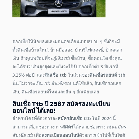
ดอกเบี้ยให้น้อยลงและผ่อนต่อเดือนแบบสบาย ๆ ซึ่งก็จะมี
ทั้ง
สินเชื่อบ้านใหม่, บ้านมือสอง,
บ้านรีไฟแนนซ์,
บ้านแลก
เงิน ถ้าคุณพร้อมที่จะ
กู้เงิน ttb
ซื้อบ้าน, ซื้อคอนโด ซึ่งคุณ
จะได้รับวงเงินสูงสุดและยังจะได้รับดอกเบี้ยต่ำ 3 ปีแรกที่
3.25% ต่อปี และ
สินเชื่อ ttb
ในส่วนของ
สินเชื่อรถยนต์ ttb
นั้น ไม่ว่าจะเป็น
ttb สินเชื่อ
รถยนต์ใช้แล้ว,
สินเชื่อรถแลก
เงิน,
สินเชื่อรถยนต์ใหม่และอื่น ๆ อีกเพียบเลย
สินเชื่อ Ttb
ปี
2567
สมัคร
ลงทะเบียน
ออนไลน์
ได้เลย!
สำหรับใครที่ต้องการจะ
สมัครสินเชื่อ ttb
ในปี
2024
นี้
สามารถเลือกช่องทางการ
สมัคร
ได้หลายช่องทาง เช่น
สมัคร
สินเชื่อ ttb
เพื่อ
ลงทะเบียนออนไลน์
ด้วยการเข้าไปที่เว็บไซต์