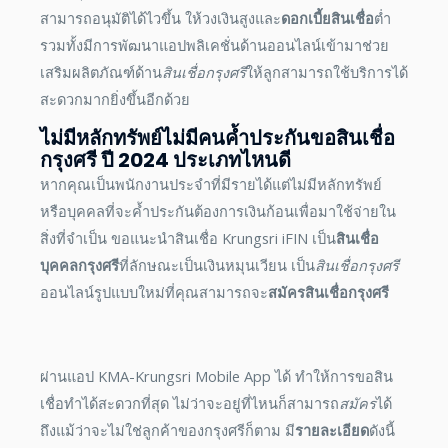
สามารถอนุมัติได้ไวขึ้น ให้วงเงินสูงและ
ดอกเบี้ยสินเชื่อ
ต่ำ
รวมทั้งมีการพัฒนาแอปพลิเคชั่นด้านออนไลน์เข้ามาช่วย
เสริมผลิตภัณฑ์ด้าน
สินเชื่อกรุงศรี
ให้ลูกสามารถใช้บริการได้
สะดวกมากยิ่งขึ้นอีกด้วย
ไม่มีหลักทรัพย์ไม่มีคนค้ำประกันขอ
สินเชื่อ
กรุงศรี
ปี
2024
ประเภทไหนดี
หากคุณเป็นพนักงานประจำที่มีรายได้แต่ไม่มีหลักทรัพย์
หรือบุคคลที่จะค้ำประกันต้องการเงินก้อนเพื่อมาใช้จ่ายใน
สิ่งที่จำเป็น ขอแนะนำสินเชื่อ Krungsri iFIN เป็น
สินเชื่อ
บุคคลกรุงศรี
ที่ลักษณะเป็นเงินหมุนเวียน เป็น
สินเชื่อกรุงศรี
ออนไลน์รูปแบบใหม่ที่คุณสามารถจะ
สมัครสินเชื่อกรุงศรี
ผ่านแอป KMA-Krungsri Mobile App ได้ ทำให้การขอสิน
เชื่อทำได้สะดวกที่สุด ไม่ว่าจะอยู่ที่ไหนก็สามารถ
สมัคร
ได้
ถึงแม้ว่าจะไม่ใช่ลูกค้าของกรุงศรีก็ตาม มี
รายละเอียด
ดังนี้