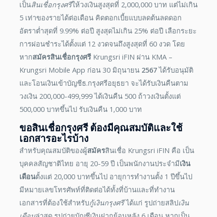
เป็น
สินเชื่อกรุงศรี
ให้วงเงินสูงสุดที่ 2,000,000 บาท แต่ไม่เกิน
5 เท่าของรายได้ต่อเดือน คิดตอกเบี้ยแบบลดต้นลดดอก
อัตราต่ำสุดที่ 9.99% ต่อปี สูงสุดไม่เกิน 25% ต่อปี เลือกระยะ
การผ่อนชำระได้ตั้งแต่ 12 งวดจนถึงสูงสุดที่ 60 งวด โดย
หาก
สมัครสินเชื่อกรุงศรี
Krungsri iFIN ผ่าน KMA –
Krungsri Mobile App ก่อน 30 มิถุนายน
2567
ได้รับอนุมัติ
และโอนเงินเข้าบัญชีธ.กรุงศรีอยุธยา จะได้รับเงินคืนตาม
วงเงิน 200,000-499,999 ได้เงินคืน 500 ถ้าวงเงินตั้งแต่
500,000 บาทขึ้นไป รับเงินคืน 1,000 บาท
ขอ
สินเชื่อกรุงศรี
ต้องมีคุณสมบัติและใช้
เอกสารอะไรบ้าง
สำหรับคุณสมบัติของผู้
สมัคร
สินเชื่อ Krungsri iFIN คือ เป็น
บุคคลสัญชาติไทย อายุ 20-59 ปี เป็นพนักงานประจำมี
เงิน
เดือน
ตั้งแต่ 20,000 บาทขึ้นไป อายุการทำงานตั้ง 1 ปีขึ้นไป
มีหมายเลขโทรศัพท์ที่ติดต่อได้ทั้งที่บ้านและที่ทำงาน
เอกสารที่ต้องใช้สำหรับ
กู้เงินกรุงศรี
ได้แก่ รูปถ่ายสลิป
เงิน
เดือน
ล่าสุด รูปถ่ายบัญชีเงินฝากย้อนหลัง 6 เดือน หากเป็น