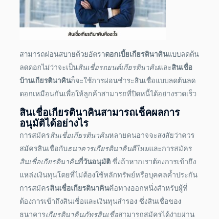
สามารถผ่อนสบายด้วยอัตรา
ดอกเบี้ยเกียรตินาคิน
แบบลดต้น
ลดดอกไม่ว่าจะเป็น
สินเชื่อรถยนต์เกียรตินาคิน
และ
สินเชื่อ
บ้านเกียรตินาคิน
ก็จะใช้การผ่อนชำระสินเชื่อแบบลดต้นลด
ดอกเหมือนกันเพื่อให้ลูกค้าสามารถที่ปิดหนี้ได้อย่างรวดเร็ว
สินเชื่อเกียรตินาคิน
สามารถเช็คผลการ
อนุมัติได้อย่างไร
การสมัคร
สินเชื่อเกียรตินาคิน
หลายคนอาจจะสงสัยว่าควร
สมัครสินเชื่อกับ
ธนาคารเกียรตินาคินดีไหม
และการสมัคร
สินเชื่อเกียรตินาคิน
กี่วันอนุมัติ
ซึ่งถ้าหากเราต้องการเข้าถึง
แหล่งเงินทุนโดยที่ไม่ต้องใช้หลักทรัพย์หรือบุคคลค้ำประกัน
การสมัคร
สินเชื่อเกียรตินาคิน
คือทางออกหนึ่งสำหรับผู้ที่
ต้องการเข้าถึงสินเชื่อและเงินทุนสำรอง ซึ่งสินเชื่อของ
ธนาคาร
เกียรตินาคินภัทรสินเชื่อ
สามารถสมัครได้ง่ายผ่าน