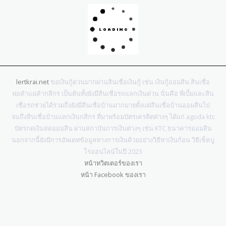
lertkrai.net
ขอเงินกู้ด่วนมากผ่านสินเชื่อเงินกู้ เช่น เงินกู้ออมสิน สินเชื่อ
พ่อค้าแม่ค้ากสิกร เป็นต้นทั้งยังมีสินเชื่อรถแลกเงินด่วน นั่นคือ พี่เบิ้มและสิน
เชื่อรถช่วยได้รวมถึงยังมีสินเชื่อบ้านมากมายตั้งแต่สินเชื่อบ้านออมสินไป
จนถึงสินเชื่อบ้านแลกเงินกสิกร ที่มาพร้อมบัตรเครดิตต่างๆ ได้แก่ agoda ktc
บัตรกดเงินสดออมสิน ผ่านสถาบันการเงินต่างๆ เช่น KTC ธนาคารออมสิน
นอกจากนี้ยังมีการอัพเดทข้อมูลทางการเงินด้วยอย่างวิธีหาเงินก้อน วิธีเช็คบู
โรออนไลน์ในปี 2023
หน้าทวิตเตอร์ของเรา
หน้า Facebook ของเรา