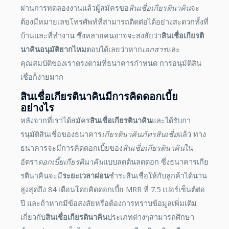
ผ่านการทดลองงานแล้วผู้สมัครขอ
สินเชื่อเกียรตินาคิน
จะ
ต้องมีหมายเลขโทรศัพท์ที่สามารถติดต่อได้อย่างสะดวกทั้งที่
บ้านและที่ทำงาน ซึ่งหลายคนอาจจะสงสัยว่า
สินเชื่อเกียรติ
นาคินอนุมัติยากไหม
ตอบได้เลยว่าหาก
เอกสาร
และ
คุณสมบัติของเราตรงตามที่ธนาคารกำหนด การอนุมัติสิน
เชื่อก็ง่ายมาก
สินเชื่อเกียรตินาคิน
มีการคิดดอกเบี้ย
อย่างไร
หลังจากที่เราได้สมัคร
สินเชื่อเกียรตินาคิน
และได้รับกา
รนุมัติสินเชื่อของธนาคาร
เกียรตินาคินภัทรสินเชื่อ
แล้ว ทาง
ธนาคารจะมีการคิดดอกเบี้ยของ
สินเชื่อเกียรตินาคิน
ใน
อัตรา
ดอกเบี้ยเกียรตินาคิน
แบบลดต้นลดดอก ซึ่งธนาคารเกีย
รตินาคินจะมี
ระยะเวลาผ่อน
ชำระสินเชื่อให้กับลูกค้าได้นาน
สูงสุดถึง 84 เดือนโดยคิดดอกเบี้ย MRR ที่ 7.5 เปอร์เซ็นต์ต่อ
ปี และถ้าหากมีข้อสงสัยหรือต้องการทราบข้อมูลเพิ่มเติม
เกี่ยวกับ
สินเชื่อเกียรตินาคิน
ประเภทต่างๆสามารถศึกษา