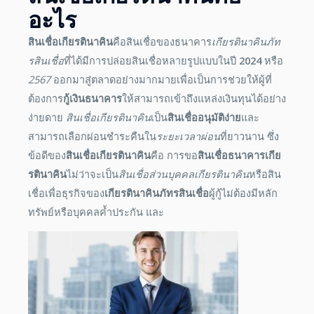
อะไร
สินเชื่อเกียรตินาคิน
คือสินเชื่อของธนาคาร
เกียรตินาคินภัท
รสินเชื่อ
ที่ได้มีการปล่อยสินเชื่อหลายรูปแบบในปี
2024
หรือ
2567
ออกมาสู่ตลาดอย่างมากมายเพื่อเป็นการช่วยให้ผู้ที่
ต้องการ
กู้เงินธนาคาร
ให้สามารถเข้าถึงแหล่งเงินทุนได้อย่าง
ง่ายดาย
สินเชื่อเกียรตินาคิน
เป็น
สินเชื่ออนุมัติง่าย
และ
สามารถเลือกผ่อนชำระคืนใน
ระยะเวลาผ่อน
ที่ยาวนาน ซึ่ง
ข้อดีของ
สินเชื่อเกียรตินาคิน
คือ การขอ
สินเชื่อธนาคารเกีย
รตินาคิน
ไม่ว่าจะเป็น
สินเชื่อส่วนบุคคลเกียรตินาคิน
หรือสิน
เชื่อเพื่อธุรกิจของ
เกียรตินาคินภัทรสินเชื่อ
ผู้กู้ไม่ต้องมีหลัก
ทรัพย์หรือบุคคลค้ำประกัน และ