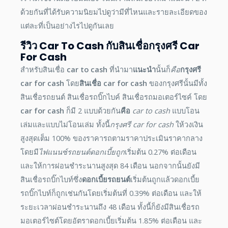
ด้วยกันที่ได้รับความนิยมไปดูว่ามีที่ไหนและรายละเอียดของ
แต่ละที่เป็นอย่างไรไปดูกันเลย
รีวิว
Car To Cash
กับสินเชื่อ
กรุงศรี Car
For Cash
สำหรับสินเชื่อ
car to cash
ที่นำมา
แนะนำ
นั้นก็
คือ
กรุงศรี
car for cash
โดย
สินเชื่อ
car for cash
ของกรุงศรีนั้นมีทั้ง
สินเชื่อรถยนต์ สินเชื่อรถบิ๊กไบค์ สินเชื่อรถมอเตอร์ไซค์ โดย
car for cash
ก็มี 2 แบบด้วยกัน
คือ
car to cash
แบบโอน
เล่มและแบบไม่โอนเล่ม ทั้งนี้
กรุงศรี
car for cash
ให้วงเงิน
สูงสุดเต็ม 100% ของราคารถตามราคาประเมินราคากลาง
โดยมี
ไฟแนนซ์รถยนต์ดอกเบี้ยถูก
เริ่มต้น 0.27% ต่อเดือน
และให้การผ่อนชำระนานสูงสุด 84 เดือน นอกจากนั้นยังมี
สินเชื่อรถบิ๊กไบท์ซึ่ง
ดอกเบี้ยรถยนต์
เริ่มต้นถูกแล้วดอกเบี้ย
รถบิ๊กไบท์ก็ถูกเช่นกันโดยเริ่มต้นที่ 0.39% ต่อเดือน และให้
ระยะเวลาผ่อนชำระนานถึง 48 เดือน ทั้งนี้ก็ยังมีสินเชื่อรถ
มอเตอร์ไซต์โดยอัตราดอกเบี้ยเริ่มต้น 1.85% ต่อเดือน และ