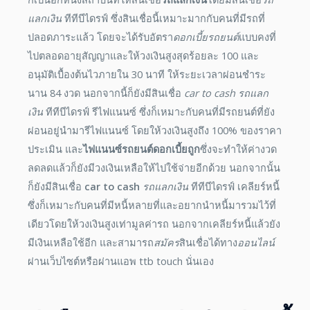
แลกเงิน
ทีทีบีไดรฟ์ ซึ่งสินเชื่อนี้เหมาะมากกับคนที่มีรถที่
ปลอดภาระแล้ว โดยจะได้รับอัตรา
ดอกเบี้ยรถยนต์
แบบคงที่
ไปตลอดอายุสัญญาและให้วงเงินสูงสุดร้อยละ 100 และ
อนุมัติเบื้องต้นไวภายใน 30 นาที ให้ระยะเวลาผ่อนชำระ
นาน 84 งวด นอกจากนี้ก็ยังมีสินเชื่อ
car to cash
รถแลก
เงิน
ทีทีบีไดรฟ์ รีไฟแนนซ์ ซึ่งก็เหมาะกับคนที่มีรถยนต์ที่ยัง
ผ่อนอยู่นำมารีไฟแนนซ์ โดยให้วงเงินสูงถึง 100% ของราคา
ประเมิน และ
ไฟแนนซ์รถยนต์ดอกเบี้ยถูก
ซึ่งจะทำให้ค่างวด
ลดลดแล้วก็ยังมีวงเงินเหลือให้ไปใช้จ่ายอีกด้วย นอกจากนั้น
ก็ยังมีสินเชื่อ
car to cash
รถแลกเงิน
ทีทีบีไดรฟ์ เคลียร์หนี้
ซึ่งก็เหมาะกับคนที่มีหนี้หลายที่และอยากนำหนี้มารวมไว้ที่
เดียวโดยให้วงเงินสูงเท่ามูลค่ารถ นอกจากเคลียร์หนี้แล้วยัง
มีเงินเหลือใช้อีก และสามารถ
สมัคร
สินเชื่อได้ทาง
ออนไลน์
ผ่านเว็บไซต์หรือผ่านแอพ ttb touch นั่นเอง