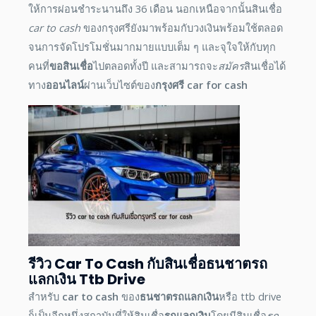
ให้การผ่อนชำระนานถึง 36 เดือน นอกเหนือจากนั้นสินเชื่อ
car to cash
ของกรุงศรียังมาพร้อมกับวงเงินพร้อมใช้ตลอด
จนการจัดโปรโมชั่นมากมายแบบเต็ม ๆ และจุใจให้กับทุก
คนที่
ขอสินเชื่อ
ไปตลอดทั้งปี และสามารถจะ
สมัคร
สินเชื่อได้
ทาง
ออนไลน์
ผ่านเว็บไซต์ของ
กรุงศรี
car for cash
รีวิว
Car To Cash
กับสินเชื่อ
ธนชาตรถ
แลกเงิน
Ttb Drive
สำหรับ
car to cash
ของ
ธนชาตรถแลกเงิน
หรือ ttb drive
ก็เป็นอีกหนึ่งสถาบันที่ให้สินเชื่อ
รถแลกเงิน
โดยมีสินเชื่อ
รถ