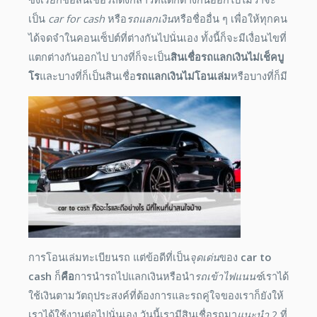
เป็น
car for cash
หรือ
รถแลกเงิน
หรือชื่ออื่น ๆ เพื่อให้ทุกคน
ได้จดจำในคอนเซ็ปต์ที่ต่างกันไปนั่นเอง ทั้งนี้ก็จะมีเงื่อนไขที่
แตกต่างกันออกไป บางที่ก็จะเป็น
สินเชื่อรถแลกเงินไม่เช็คบู
โร
และบางที่ก็เป็นสินเชื่อ
รถแลกเงินไม่โอนเล่ม
หรือบางที่ก็มี
การโอนเล่มทะเบียนรถ แต่ข้อดีที่เป็น
จุดเด่น
ของ
car to
cash
ก็
คือ
การนำรถไปแลกเงินหรือนำ
รถเข้าไฟแนนซ์
เราได้
ใช้เงินตามวัตถุประสงค์ที่ต้องการและรถคู่ใจของเราก็ยังให้
เราได้ใช้งานต่อไปนั่นเอง วันนี้เรามีสินเชื่อรถมา
แนะนำ
2 ที่