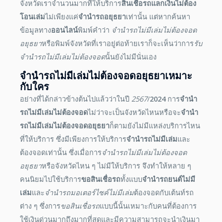
จังหวัดเราจำนวนมากที่ให้บริการ
สินเชื่อรถแลกเงินไม่ต้อง
โอนเล่ม
ไม่เพียงแค่
จำนำรถอยุธยา
เท่านั้น แต่หากค้นหา
ข้อมูลทาง
ออนไลน์
พิมพ์คำว่า
จํานํารถไม่มีเล่มไม่ต้องจอด
อยุธยา
หรือพิมพ์จังหวัดที่เราอยู่ต่อท้ายเราก็จะเห็นว่าการ
รับ
จํานํารถไม่มีเล่มไม่ต้องจอด
นั้นยังไม่มีนั่นเอง
จํานํารถไม่มีเล่มไม่ต้องจอดอยุธยา
เหมาะ
กับใคร
อย่างที่ได้กล่าวข้างต้นไปแล้วว่าในปี
2567
/
2024
การ
จํานํา
รถไม่มีเล่มไม่ต้องจอด
ไม่ว่าจะเป็นจังหวัดไหนหรือจะ
จํานํา
รถไม่มีเล่มไม่ต้องจอดอยุธยา
ก็ตามยังไม่มีแหล่งบริการไหน
ที่ให้บริการ ซึ่งมีเพียงการให้บริการ
จํานํารถไม่มีเล่ม
และ
ต้องจอดเท่านั้น ซึ่งเมื่อการ
จํานํารถไม่มีเล่มไม่ต้องจอด
อยุธยา
หรือจังหวัดไหน ๆ ไม่มีให้บริการ จึงทำให้หลาย ๆ
คนนิยมไปใช้บริการ
ขอสินเชื่อรถ
ทั้งแบบ
จํานํารถยนต์ไม่มี
เล่ม
และ
จํานํารถมอเตอร์ไซค์ไม่มีเล่ม
ต้องจอดกับเต้นท์รถ
ต่าง ๆ ซึ่งการ
ขอ
สินเชื่อรถ
แบบนี้นั้นเหมาะกับคนที่ต้องการ
ใช้เงินด่วนมากถึงมากที่สุดและมีความสามารถจะนำเงินมา