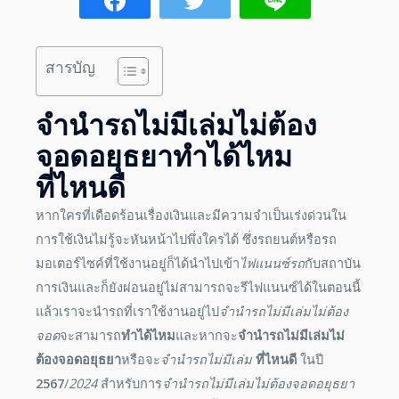
สารบัญ
จํานํารถไม่มีเล่มไม่ต้อง
จอดอยุธยา
ทำได้ไหม
ที่ไหนดี
หากใครที่เดือดร้อนเรื่องเงินและมีความจำเป็นเร่งด่วนใน
การใช้เงินไม่รู้จะหันหน้าไปพึ่งใครได้ ซึ่งรถยนต์หรือรถ
มอเตอร์ไซค์ที่ใช้งานอยู่ก็ได้นำไปเข้า
ไฟแนนซ์รถ
กับสถาบัน
การเงินและก็ยังผ่อนอยู่ไม่สามารถจะรีไฟแนนซ์ได้ในตอนนี้
แล้วเราจะนำรถที่เราใช้งานอยู่ไป
จํานํารถไม่มีเล่มไม่ต้อง
จอด
จะสามารถ
ทำได้ไหม
และหากจะ
จํานํารถไม่มีเล่มไม่
ต้องจอดอยุธยา
หรือจะ
จํานํารถไม่มีเล่ม
ที่ไหนดี
ในปี
2567
/
2024
สำหรับการ
จํานํารถไม่มีเล่มไม่ต้องจอดอยุธยา