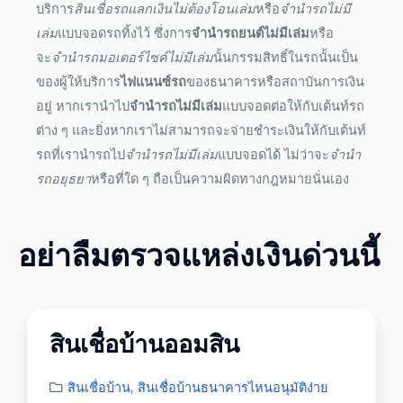
บริการ
สินเชื่อรถแลกเงินไม่ต้องโอนเล่ม
หรือ
จํานํารถไม่มี
เล่ม
แบบจอดรถทิ้งไว้ ซึ่งการ
จํานํารถยนต์ไม่มีเล่ม
หรือ
จะ
จํานํารถมอเตอร์ไซค์ไม่มีเล่ม
นั้นกรรมสิทธิ์ในรถนั้นเป็น
ของผู้ให้บริการ
ไฟแนนซ์รถ
ของธนาคารหรือสถาบันการเงิน
อยู่ หากเรานำไป
จํานํารถไม่มีเล่ม
แบบจอดต่อให้กับเต้นท์รถ
ต่าง ๆ และยิ่งหากเราไม่สามารถจะจ่ายชำระเงินให้กับเต้นท์
รถที่เรานำรถไป
จํานํารถไม่มีเล่ม
แบบจอดได้ ไม่ว่าจะ
จำนำ
รถอยุธยา
หรือที่ใด ๆ ถือเป็นความผิดทางกฎหมายนั่นเอง
อย่าลืมตรวจแหล่งเงินด่วนนี้
สินเชื่อบ้านออมสิน
สินเชื่อบ้าน
,
สินเชื่อบ้านธนาคารไหนอนุมัติง่าย