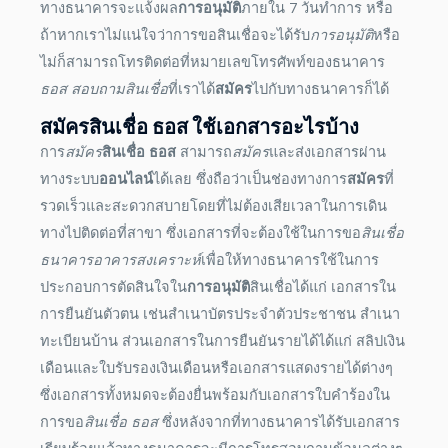
ทางธนาคารจะแจ้งผล
การอนุมัติ
ภายใน 7 วันทำการ หรือ
ถ้าหากเราไม่แน่ใจว่าการขอสินเชื่อจะได้รับ
การอนุมัติ
หรือ
ไม่ก็สามารถโทรติดต่อที่หมายเลขโทรศัพท์ของธนาคาร
ธอส สอบถามสินเชื่อ
ที่เราได้
สมัคร
ไปกับทางธนาคารก็ได้
สมัคร
สินเชื่อ ธอส
ใช้เอกสารอะไรบ้าง
การ
สมัคร
สินเชื่อ ธอส
สามารถ
สมัคร
และส่งเอกสารผ่าน
ทางระบบ
ออนไลน์
ได้เลย ซึ่งถือว่าเป็นช่องทางการ
สมัคร
ที่
รวดเร็วและสะดวกสบายโดยที่ไม่ต้องเสียเวลาในการเดิน
ทางไปติดต่อที่สาขา ซึ่งเอกสารที่จะต้องใช้ในการขอ
สินเชื่อ
ธนาคารอาคารสงเคราะห์
เพื่อให้ทางธนาคารใช้ในการ
ประกอบการตัดสินใจใน
การอนุมัติ
สินเชื่อได้แก่ เอกสารใน
การยืนยันตัวตน เช่นสำเนาบัตรประจำตัวประชาชน สำเนา
ทะเบียนบ้าน ส่วนเอกสารในการยืนยันรายได้ได้แก่ สลิปเงิน
เดือนและใบรับรองเงินเดือนหรือเอกสารแสดงรายได้ต่างๆ
ซึ่งเอกสารทั้งหมดจะต้องยื่นพร้อมกับเอกสารใบคำร้องใน
การขอ
สินเชื่อ ธอส
ซึ่งหลังจากที่ทางธนาคารได้รับเอกสาร