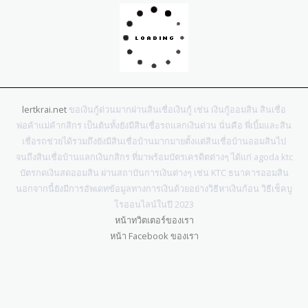
lertkrai.net
ขอเงินกู้ด่วนมากผ่านสินเชื่อเงินกู้ เช่น เงินกู้ออมสิน สินเชื่อ
พ่อค้าแม่ค้ากสิกร เป็นต้นทั้งยังมีสินเชื่อรถแลกเงินด่วน นั่นคือ พี่เบิ้มและสิน
เชื่อรถช่วยได้รวมถึงยังมีสินเชื่อบ้านมากมายตั้งแต่สินเชื่อบ้านออมสินไป
จนถึงสินเชื่อบ้านแลกเงินกสิกร ที่มาพร้อมบัตรเครดิตต่างๆ ได้แก่ agoda ktc
บัตรกดเงินสดออมสิน ผ่านสถาบันการเงินต่างๆ เช่น KTC ธนาคารออมสิน
นอกจากนี้ยังมีการอัพเดทข้อมูลทางการเงินด้วยอย่างวิธีหาเงินก้อน วิธีเช็คบู
โรออนไลน์ในปี 2023
หน้าทวิตเตอร์ของเรา
หน้า Facebook ของเรา