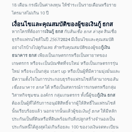
18 เดือน กรณีเป็นค่าลงทุน ให้ชำระเป็นรายเดือนหรือราย
ไตรมาสไม่เกิน 10 ปี
เงื่อนไขและคุณสมบัติของผู้ขอ
เงินกู้ ธกส
หากใครที่ต้องการ
เงินกู้ ธกส
กับ
สินเชื่อ ธกส ล่าสุด
สินเชื่อ
ธุรกิจแฟรนไชส์ในปี
2567
/
2024
มีเงื่อนไขและคุณสมบัติ
อย่างไรบ้างไปดูกันเลย สำหรับคุณสมบัติของผู้ขอ
กู้เงิน
ธนาคาร ธกส
เพียงเป็นเกษตรกรหรือเป็นทายาทของ
เกษตรกร หรือจะเป็นบัณฑิตที่จบใหม่ หรือเป็นเกษตรกรรุ่น
ใหม่ หรือจะเป็นกลุ่ม start up หรือเป็นผู้ที่มีความมุ่งมั่นและ
มีความตั้งใจในการประกอบธุรกิจแฟรนไชส์ก็สามาถขอ
สิน
เชื่อธนาคาร ธกส
ได้ หรือเป็นสหกรณ์การเกษตรหรือกลุ่ม
วิสาหกิจชุมชน องค์กร กลุ่มเกษตรกร ทั้งนี้ผู้ขอ
กู้เงิน ธกส
ต้องเป็นผู้ที่ได้รับการอนุมัติสิทธิ์จากผู้ให้สิทธิ์ในแฟรนไชส์
นั้นเรียบร้อยแล้ว นอกจากนั้นแล้วผู้ขอ
เงินกู้ ธกส
ให้มีหลัก
ประกันเป็นที่ดินหรือที่ดินพร้อมกับสิ่งปลูกสร้างจำนองเป็น
ประกันหนี้ได้สูงสุดไม่เกินร้อยละ 100 ของวงเงินจดทะเบียน