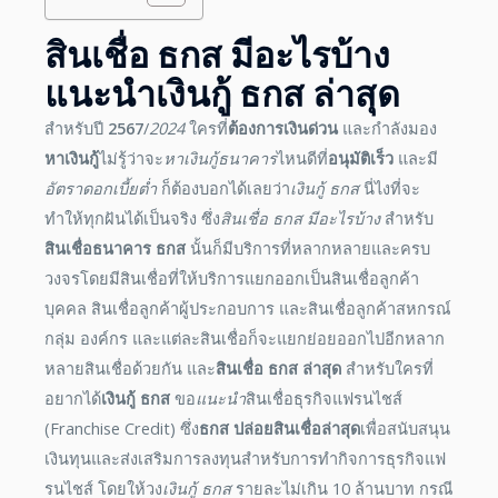
สินเชื่อ ธกส มีอะไรบ้าง
แนะนำ
เงินกู้ ธกส
ล่าสุด
สำหรับปี
2567
/
2024
ใครที่
ต้องการเงินด่วน
และกำลังมอง
หาเงินกู้
ไม่รู้ว่าจะ
หา
เงิน
กู้ธนาคาร
ไหนดีที่
อนุมัติเร็ว
และมี
อัตราดอกเบี้ยต่ำ
ก็ต้องบอกได้เลยว่า
เงินกู้ ธกส
นี่ไงที่จะ
ทำให้ทุกฝันได้เป็นจริง ซึ่ง
สินเชื่อ ธกส มีอะไรบ้าง
สำหรับ
สินเชื่อธนาคาร ธกส
นั้นก็มีบริการที่หลากหลายและครบ
วงจรโดยมีสินเชื่อที่ให้บริการแยกออกเป็นสินเชื่อลูกค้า
บุคคล สินเชื่อลูกค้าผู้ประกอบการ และสินเชื่อลูกค้าสหกรณ์
กลุ่ม องค์กร และแต่ละสินเชื่อก็จะแยกย่อยออกไปอีกหลาก
หลายสินเชื่อด้วยกัน และ
สินเชื่อ ธกส ล่าสุด
สำหรับใครที่
อยากได้
เงินกู้ ธกส
ขอ
แนะนำ
สินเชื่อธุรกิจแฟรนไชส์
(Franchise Credit) ซึ่ง
ธกส ปล่อยสินเชื่อล่าสุด
เพื่อสนับสนุน
เงินทุนและส่งเสริมการลงทุนสำหรับการทำกิจการธุรกิจแฟ
รนไชส์ โดยให้วง
เงินกู้ ธกส
รายละไม่เกิน 10 ล้านบาท กรณี