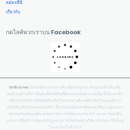
สมัครที่นี่
เกี่ยวกับ
กดไลค์พวกเราบน Facebook
lertkrai.net
ขอเงินกู้ด่วนมากผ่านสินเชื่อเงินกู้ เช่น เงินกู้ออมสิน สินเชื่อ
พ่อค้าแม่ค้ากสิกร เป็นต้นทั้งยังมีสินเชื่อรถแลกเงินด่วน นั่นคือ พี่เบิ้มและสิน
เชื่อรถช่วยได้รวมถึงยังมีสินเชื่อบ้านมากมายตั้งแต่สินเชื่อบ้านออมสินไป
จนถึงสินเชื่อบ้านแลกเงินกสิกร ที่มาพร้อมบัตรเครดิตต่างๆ ได้แก่ agoda ktc
บัตรกดเงินสดออมสิน ผ่านสถาบันการเงินต่างๆ เช่น KTC ธนาคารออมสิน
นอกจากนี้ยังมีการอัพเดทข้อมูลทางการเงินด้วยอย่างวิธีหาเงินก้อน วิธีเช็คบู
โรออนไลน์ในปี 2023