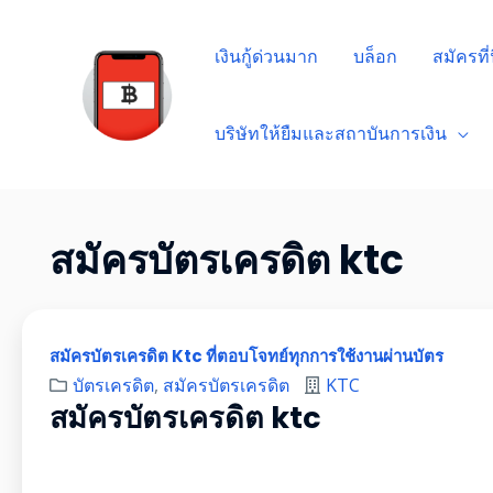
เงินกู้ด่วนมาก
บล็อก
สมัครที่น
บริษัทให้ยืมและสถาบันการเงิน
สมัครบัตรเครดิต ktc
สมัครบัตรเครดิต Ktc ที่ตอบโจทย์ทุกการใช้งานผ่านบัตร
บัตรเครดิต
,
สมัครบัตรเครดิต
KTC
สมัครบัตรเครดิต ktc