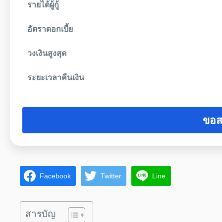
รายได้ผู้กู้
อัตราดอกเบี้ย
วงเงินสูงสุด
ระยะเวลาคืนเงิน
ขอส
Facebook
Twitter
Line
สารบัญ