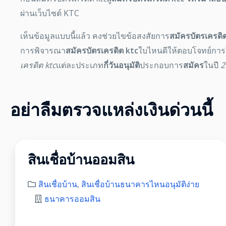
ผ่านเว็บไซต์ KTC
เห็นข้อมูลแบบนี้แล้ว คงช่วยไขข้อสงสัยการ
สมัครบัตรเครดิ
การพิจารณา
สมัครบัตรเครดิต ktc
ใบไหนดีให้ตอบโจทย์การใ
เครดิต ktc
แต่ละประเภท
กี่วันอนุมัติ
ประกอบการ
สมัคร
ในปี
2
อย่าลืมตรวจแหล่งเงินด่วนนี้
สินเชื่อบ้านออมสิน
สินเชื่อบ้าน
,
สินเชื่อบ้านธนาคารไหนอนุมัติง่าย
ธนาคารออมสิน