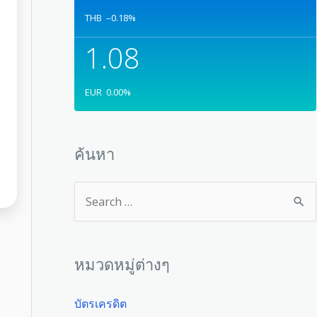
THB
–0.18
%
1.08
EUR
0.00
%
ค้นหา
หมวดหมู่ต่างๆ
บัตรเครดิต