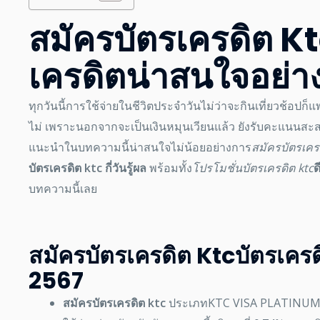
สมัครบัตรเครดิต K
เครดิต
น่าสนใจอย่า
ทุกวันนี้การใช้จ่ายในชีวิตประจำวันไม่ว่าจะกินเที่ยวช้อป
ไม่ เพราะนอกจากจะเป็นเงินหมุนเวียนแล้ว ยังรับคะแนนสะส
แนะนำในบทความนี้น่าสนใจไม่น้อยอย่าง
การ
สมัครบัตรเคร
บัตรเครดิต ktc
กี่วันรู้ผล
พร้อมทั้ง
โปรโมชั่นบัตรเครดิต ktc
ด
บทความนี้เลย
สมัครบัตรเครดิต Ktc
บัตรเครด
2567
สมัครบัตรเครดิต ktc
ประเภทKTC VISA PLATINU