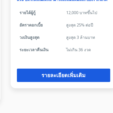
รายได้ผู้กู้
12,000 บาทขึ้นไป
อัตราดอกเบี้ย
สูงสุด 25% ต่อปี
วงเงินสูงสุด
สูงสุด 3 ล้านบาท
ระยะเวลาคืนเงิน
ไม่เกิน 36 งวด
รายละเอียดเพิ่มเติม