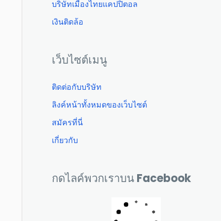
บริษัทเมืองไทยแคปปิตอล
เงินติดล้อ
เว็บไซต์เมนู
ติดต่อกับบริษัท
ลิงค์หน้าทั้งหมดของเว็บไซต์
สมัครที่นี่
เกี่ยวกับ
กดไลค์พวกเราบน Facebook