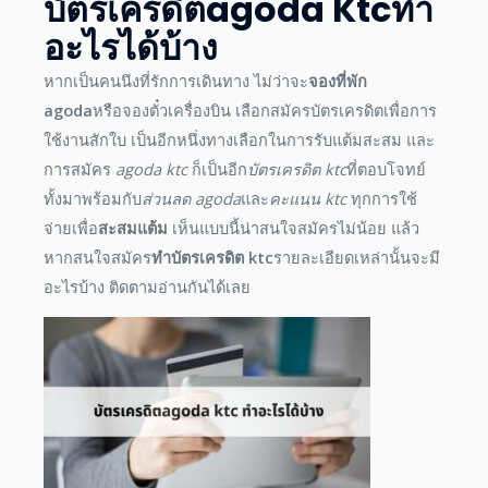
บัตรเครดิต
Agoda Ktc
ทำ
อะไรได้บ้าง
หากเป็นคนนึงที่รักการเดินทาง ไม่ว่าจะ
จองที่พัก
agoda
หรือจองตั๋วเครื่องบิน เลือกสมัครบัตรเครดิตเพื่อการ
ใช้งานสักใบ เป็นอีกหนึ่งทางเลือกในการรับแต้มสะสม และ
การสมัคร
agoda ktc
ก็เป็นอีก
บัตรเครดิต ktc
ที่ตอบโจทย์
ทั้งมาพร้อมกับ
ส่วนลด agoda
และ
คะแนน ktc
ทุกการใช้
จ่ายเพื่อ
สะสมแต้ม
เห็นแบบนี้น่าสนใจสมัครไม่น้อย แล้ว
หากสนใจสมัคร
ทําบัตรเครดิต ktc
รายละเอียดเหล่านั้นจะมี
อะไรบ้าง ติดตามอ่านกันได้เลย