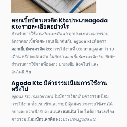
ดอกเบี้ยบัตรเครดิต Ktc
ประเภท
Agoda
Ktc
รายละเอียดอย่างไร
สำหรับการใช้งาน
บัตรเครดิต ktc
ทุกประเภทจะมาพร้อม
อัตราดอกเบี้ยพิเศษ เช่นเดียวกันกับ
agoda ktc
ที่อัตรา
ดอกเบี้ยบัตรเครดิต ktc
การใช้งานที่ 0% นานสูงสุดกว่า 10
เดือน หรือจะผ่อนจ่ายในอัตรา
ดอกเบี้ยบัตรเครดิต ktc
พิเศษ
สำหรับการใช้จ่ายที่ฮ่องกง มาเลเซีย สิงคโปร์ และ
อินโดนีเซีย
Agoda Ktc
มีค่าธรรมเนียมการใช้งาน
หรือไม่
agoda ktc
mastercard
ไม่มีการเรียกเก็บค่าธรรมเนียม
การใช้งาน ทั้งแรกเข้าและรายปี ผู้สมัครสามารถใช้งานได้
อย่างสะดวกเพื่อรับคะแนน
สะสมแต้ม
โดยไม่ต้องกังวลเรื่อง
ค่าธรรมเนียม
บัตรเครดิต ktc
ประเภท
agoda ktc