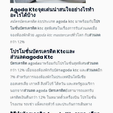
Agoda Ktc
จุดเด่น
น่าสนใจอย่างไร
ทำ
อะไรได้บ้าง
สมัครบัตรเครดิต ktc
ประเภท
agoda ktc
มาพร้อมกับ
โปร
โมชั่นบัตรเครดิต ktc
สุดพิเศษในเรื่องการรับ
ส่วนลด
เมื่อ
จองห้องพักด้วย
agoda ktc
mastercard
ทั่วโลก กับ
ส่วนลด
กว่า 12%
โปรโมชั่นบัตรเครดิต Ktc
และ
ส่วนลด
Agoda Ktc
บัตรเครดิต agoda
มาพร้อมกับโปรโมชั่นสุดพิเศษ
ส่วนลด
กว่า 12% เมื่อจองห้องพักกับบัตร
agoda ktc
และ
ส่วนลด
อีก
7% สำหรับการจองห้องพักในประเทศอินโดนีเซีย
ออสเตรเลีย เกาหลี สิงห์โปร์ ไต้หวัน และสหรัฐอเมริกา
นอกจาก
ส่วนลด agoda บัตรเครดิต
ยังสามารถแลกรับ
เครดิตเงินคืนกว่า 12% ในหมวดตั๋วเครื่องบิน โปรโมชั่น
โรงแรม รถเช่า แพ็คเกจทัวร์ และประกันการเดินทาง