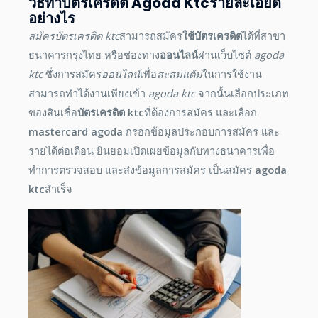
วิธีทําบัตรเครดิต
Agoda Ktc
รายละเอียด
อย่างไร
สมัครบัตรเครดิต ktc
สามารถสมัคร
ใช้บัตรเครดิต
ได้ที่สาขา
ธนาคารกรุงไทย หรือช่องทาง
ออนไลน์
ผ่านเว็บไซต์
agoda
ktc
ซึ่งการสมัคร
ออนไลน์
เพื่อ
สะสมแต้ม
ในการใช้งาน
สามารถทำได้งานเพียงเข้า
agoda ktc
จากนั้นเลือกประเภท
ของสินเชื่อ
บัตรเครดิต ktc
ที่ต้องการสมัคร และเลือก
mastercard agoda
กรอกข้อมูลประกอบการสมัคร และ
รายได้ต่อเดือน ยินยอมเปิดเผยข้อมูลกับทางธนาคารเพื่อ
ทำการตรวจสอบ และส่งข้อมูลการสมัคร เป็นสมัคร
agoda
ktc
สำเร็จ