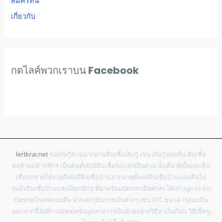
เกี่ยวกับ
กดไลค์พวกเราบน Facebook
lertkrai.net
ขอเงินกู้ด่วนมากผ่านสินเชื่อเงินกู้ เช่น เงินกู้ออมสิน สินเชื่อ
พ่อค้าแม่ค้ากสิกร เป็นต้นทั้งยังมีสินเชื่อรถแลกเงินด่วน นั่นคือ พี่เบิ้มและสิน
เชื่อรถช่วยได้รวมถึงยังมีสินเชื่อบ้านมากมายตั้งแต่สินเชื่อบ้านออมสินไป
จนถึงสินเชื่อบ้านแลกเงินกสิกร ที่มาพร้อมบัตรเครดิตต่างๆ ได้แก่ agoda ktc
บัตรกดเงินสดออมสิน ผ่านสถาบันการเงินต่างๆ เช่น KTC ธนาคารออมสิน
นอกจากนี้ยังมีการอัพเดทข้อมูลทางการเงินด้วยอย่างวิธีหาเงินก้อน วิธีเช็คบู