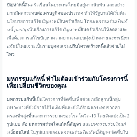
ปัญหาหนี้
สินครัวเรือนในประเทศไทยมีอยู่มากนับพัน และอย่าง
มากมีผลกระทบต่อเศรษฐกิจของประเทศ ทำให้รัฐบาลได้เริ่มต้น
นโยบายการแก้ไข
ปัญหาหนี้
สินครัวเรือน โดย
มหกรรมร่วมใจแก้
หนี้
pantip
เน้นเรื่องการแก้ไข
ปัญหาหนี้
สินครัวเรือนให้ลดลงและ
เพื่อต้องการแก้ไขปัญหาความยากจนแบบมุ่งเป้าหมาย
ลงทะเบียน
แก้หนี้
โดยเจาะเป็นรายบุคคลเช่น
ปรับโครงสร้างหนี้แล้วจ่ายไม่
ไหว
มหกรรมแก้หนี้
ทำไมต้องเข้าร่วมกับโครงการนี้
เพื่อเปลี่ยนชีวิตของคุณ
มหกรรมแก้หนี้
เป็นโครงการที่จัดขึ้นเพื่อช่วยเหลือลูกหนี้กลุ่ม
เปราะบางที่ยังมีรายได้ไม่เต็มที่และยังได้รับผลกระทบจากค่า
ครองชีพสูงขึ้นและการระบาดของโรคโควิด-19 โดยจัดแบ่งเป็น 2
รูปแบบ
คือ
มหกรรมร่วมใจแก้หนี้สัญจร
และ
มหกรรมร่วมใจแก้
หนี้
ออนไลน์
ในรูปแบบของ
มหกรรมร่วมใจแก้หนี้สัญจร
จัดขึ้นใน