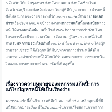
5 จังหวัด ได้แก่ กรุงเทพฯ จังหวัดขอนแก่น จังหวัดเชียงใหม่
จังหวัดชลบุรี และจังหวัดสงขลา โดยผู้ที่มีปัญหาจากการชำระหนี้
ซึ่งไม่สามารถจะจ่ายชำระหนี้ได้
มหกรรมแก้หนี้
สามารถ
อัพเดท
ข่าว
หรือ
ช่องทางสมัคร
เข้าร่วมงาน
มหกรรมแก้หนี้ลงทะเบียน
ล่วง
หน้าได้ทาง
ออนไลน์
ผ่านเว็บไซต์ www.bot.or.th/debtfair โดย
โครงการนี้จะมีระยะเวลาในการจัดงานอยู่ในช่วงเวลาหนึ่งในปี
สำหรับ
มหกรรมร่วมใจ
แก้หนี้
ออนไลน์
ใครเข้าร่วมได้บ้าง
โดยผู้ที่
สามารถเข้าร่วมได้
คือ
ลูกหนี้ที่มีปัญหาจากการชำระหนี้
คือ
ไม่
สามารถจะจ่ายชำระหนี้ได้โดยได้รับผลกระทบจากการระบาดโค
วิดและผลกระทบจากค่าครองชีพที่เพิ่มสูงขึ้น
เรื่องราวความหมายของ
มหกรรมแก้หนี้
: การ
แก้ไขปัญหาหนี้ให้เป็นเรื่องง่าย
มหกรรมแก้หนี้
เป็นกิจกรรมที่มีเป้าหมายเพื่อช่วยเหลือลูกหนี้ที่มี
หนี้สินมากมาย
เป็นหนี้ไม่มีทางออก
ในการแก้ไขสถานการณ์การ