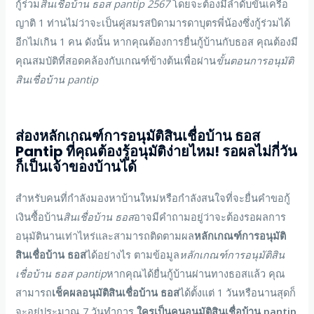
กู้ร่วม
สินเชื่อบ้าน ธอส
pantip 2567
โดยจะต้องมีลำดับขั้นเครือ
ญาติ 1 ท่านไม่ว่าจะเป็นคู่สมรสบิดามารดาบุตรพี่น้องซึ่งกู้ร่วมได้
อีกไม่เกิน 1 คน ดังนั้น หากคุณต้องการยื่นกู้บ้านกับธอส คุณต้องมี
คุณสมบัติที่สอดคล้องกับเกณฑ์ข้างต้นเพื่อผ่าน
ขั้นตอนการอนุมัติ
สินเชื่อบ้าน pantip
ส่อง
หลักเกณฑ์การอนุมัติสินเชื่อบ้าน ธอส
Pantip
ที่คุณต้องรู้
อนุมัติง่ายไหม
! รอผลไม่กี่วัน
ก็เป็นเจ้าของบ้านได้
สำหรับคนที่กำลังมองหาบ้านใหม่หรือกำลังสนใจที่จะยื่นคำขอกู้
เงินซื้อบ้าน
สินเชื่อบ้าน ธอส
อาจมีคำถามอยู่ว่าจะต้องรอผลการ
อนุมัตินานเท่าไหร่และสามารถติดตามผล
หลักเกณฑ์การอนุมัติ
สินเชื่อบ้าน ธอส
ได้อย่างไร ตามข้อมูล
หลักเกณฑ์การอนุมัติสิน
เชื่อบ้าน ธอส pantip
หากคุณได้ยื่นกู้บ้านผ่านทางธอสแล้ว คุณ
สามารถ
เช็คผลอนุมัติสินเชื่อบ้าน ธอส
ได้ตั้งแต่ 1 วันหรือนานสุดก็
จะอยู่ประมาณ 7 วันทำการ
ใครเป็นคนอนุมัติสินเชื่อบ้าน pantip