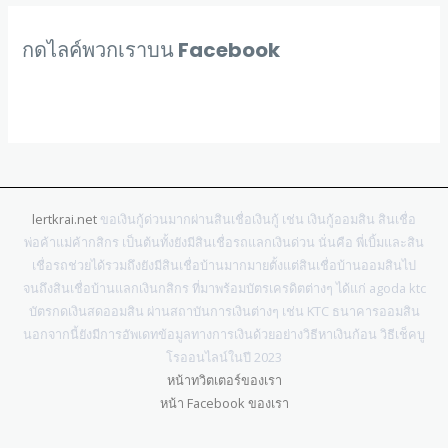
กดไลค์พวกเราบน Facebook
lertkrai.net
ขอเงินกู้ด่วนมากผ่านสินเชื่อเงินกู้ เช่น เงินกู้ออมสิน สินเชื่อ
พ่อค้าแม่ค้ากสิกร เป็นต้นทั้งยังมีสินเชื่อรถแลกเงินด่วน นั่นคือ พี่เบิ้มและสิน
เชื่อรถช่วยได้รวมถึงยังมีสินเชื่อบ้านมากมายตั้งแต่สินเชื่อบ้านออมสินไป
จนถึงสินเชื่อบ้านแลกเงินกสิกร ที่มาพร้อมบัตรเครดิตต่างๆ ได้แก่ agoda ktc
บัตรกดเงินสดออมสิน ผ่านสถาบันการเงินต่างๆ เช่น KTC ธนาคารออมสิน
นอกจากนี้ยังมีการอัพเดทข้อมูลทางการเงินด้วยอย่างวิธีหาเงินก้อน วิธีเช็คบู
โรออนไลน์ในปี 2023
หน้าทวิตเตอร์ของเรา
หน้า Facebook ของเรา